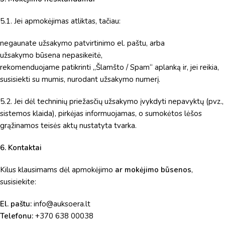
5.1. Jei apmokėjimas atliktas, tačiau:
negaunate užsakymo patvirtinimo el. paštu, arba
užsakymo būsena nepasikeitė,
rekomenduojame patikrinti „Šlamšto / Spam“ aplanką ir, jei reikia,
susisiekti su mumis, nurodant užsakymo numerį.
5.2. Jei dėl techninių priežasčių užsakymo įvykdyti nepavyktų (pvz.,
sistemos klaida), pirkėjas informuojamas, o sumokėtos lėšos
grąžinamos teisės aktų nustatyta tvarka.
6. Kontaktai
Kilus klausimams dėl apmokėjimo
ar mokėjimo būsenos
,
susisiekite:
El. paštu:
info@auksoera.lt
Telefonu:
+370 638 00038