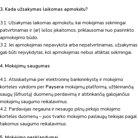
3. Kada užsakymas laikomas apmokėtu?
3.1. Užsakymas laikomas apmokėtu, kai mokėjimas sėkmingai
patvirtinamas ir (ar) lėšos įskaitomos, priklausomai nuo pasirinkto
apmokėjimo būdo.
3.2. Jei apmokėjimas nepavyksta arba nepatvirtinamas, užsakymas
gali būti neįvykdytas, kol apmokėjimas nebus atliktas sėkmingai.
4. Mokėjimų saugumas
4.1. Atsiskaitymai per elektroninę bankininkystę ir mokėjimo
korteles vykdomi per
Paysera
mokėjimų platformą, užtikrinančią
saugų (šifruotą) duomenų perdavimą ir atitinkančią galiojančius
mokėjimų saugumo reikalavimus.
4.2. Pardavėjas negauna ir nesaugo pilnų pirkėjo mokėjimo
kortelės duomenų – juos tvarko mokėjimo paslaugų teikėjas pagal
taikomus saugumo reikalavimus.
5. Mokėjimo nesklandumai