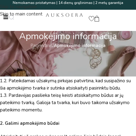
Nemokamas pristatymas | 14 dienų grąžinimas | 2 metų garantija
Skip to navigation
Skip to main content
AUKSOERA
Apmokėjimo informacija
Pagrindinis
/
Apmokėjimo informacija
1. Bendrosios nuostatos
1.1. Šiame puslapyje pateikiama atsiskaitymo už prekes tvarka
elektroninėje parduotuvėje
auksoera.lt
.
1.2. Pateikdamas užsakymą pirkėjas patvirtina, kad susipažino su
šia apmokėjimo tvarka ir sutinka atsiskaityti pasirinktu būdu.
1.3. Pardavėjas pasilieka teisę keisti atsiskaitymo būdus ar jų
pateikimo tvarką. Galioja ta tvarka, kuri buvo taikoma užsakymo
pateikimo momentu.
2. Galimi apmokėjimo būdai