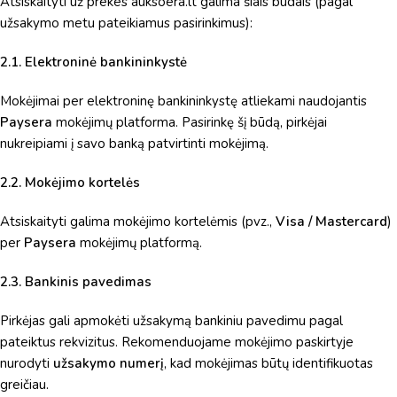
Atsiskaityti už prekes auksoera.lt galima šiais būdais (pagal
užsakymo metu pateikiamus pasirinkimus):
2.1. Elektroninė bankininkystė
Mokėjimai per elektroninę bankininkystę atliekami naudojantis
Paysera
mokėjimų platforma. Pasirinkę šį būdą, pirkėjai
nukreipiami į savo banką patvirtinti mokėjimą.
2.2. Mokėjimo kortelės
Atsiskaityti galima mokėjimo kortelėmis (pvz.,
Visa / Mastercard
)
per
Paysera
mokėjimų platformą.
2.3. Bankinis pavedimas
Pirkėjas gali apmokėti užsakymą bankiniu pavedimu pagal
pateiktus rekvizitus. Rekomenduojame mokėjimo paskirtyje
nurodyti
užsakymo numerį
, kad mokėjimas būtų identifikuotas
greičiau.