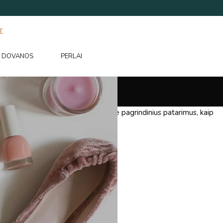
€
DOVANOS
PERLAI
 ir ilgaamžiškumą. Žemiau pateikiame pagrindinius patarimus, kaip