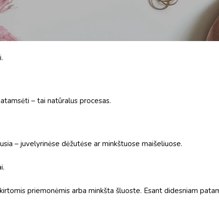
hloruotas vanduo gali paveikti metalų paviršių ir akmenų spindesį.
.
 patamsėti – tai natūralus procesas.
ausia – juvelyrinėse dėžutėse ar minkštuose maišeliuose.
i.
skirtomis priemonėmis arba minkšta šluoste. Esant didesniam patamsė