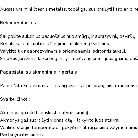
Auksas yra minkštesnis metalas, todėl gali susibraižyti kasdienio n
Rekomendacijos:
Saugokite auksinius papuošalus nuo smūgių ir abrazyvinių paviršių.
Reguliariai patikrinkite užsegimus ir akmenų tvirtinimą.
Valykite tik
neabrazyvinėmis priemonėmis
, skirtomis auksui.
Smulkūs įbrėžimai laikui bėgant yra neišvengiami – juos galima paš
Papuošalai su akmenimis ir perlais
Papuošalai su deimantais, brangiaisiais ar pusbrangiais akmenimis 
Svarbu žinoti:
Akmenys gali skilti ar iškristi patyrus smūgį.
Akmenys gali subraižyti vienas kitą – laikykite juos atskirai.
Venkite staigių temperatūros pokyčių ir ultragarsinio valymo namu
Perlai
yra itin jautrūs: