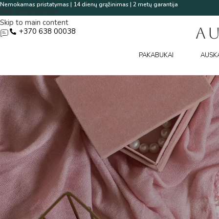
Nemokamas pristatymas | 14 dienų grąžinimas | 2 metų garantija
Skip to navigation
Skip to main content
A
+370 638 00038
PAKABUKAI
AUSK
Net ir aukščiausios kokybės papuošalai laikui bėgant patiria natūra
rūpintis savo papuošalais kasdien.
Bendrieji priežiūros patarimai
Papuošalus laikykite atskirai vieną nuo kito.
Skirtingi dirbiniai gali vienas kitą subraižyti, o papuošalai su akmeni
Prieš fizinę veiklą papuošalus nusiimkite.
Sportuojant, dirbant sode, nešant sunkius daiktus ar atliekant buiti