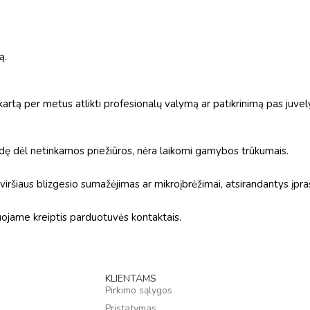
ą.
rtą per metus atlikti profesionalų valymą ar patikrinimą pas juvely
adę dėl netinkamos priežiūros, nėra laikomi gamybos trūkumais.
aviršiaus blizgesio sumažėjimas ar mikroįbrėžimai, atsirandantys įp
ojame kreiptis parduotuvės kontaktais.
KLIENTAMS
Pirkimo sąlygos
Pristatymas