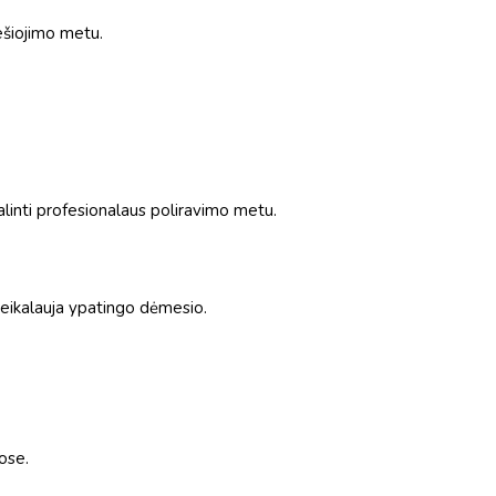
ešiojimo metu.
alinti profesionalaus poliravimo metu.
reikalauja ypatingo dėmesio.
ose.