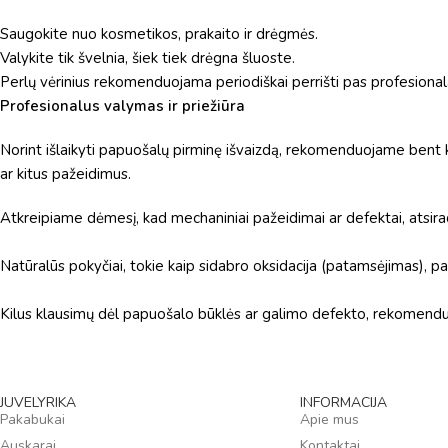
Saugokite nuo kosmetikos, prakaito ir drėgmės.
Valykite tik švelnia, šiek tiek drėgna šluoste.
Perlų vėrinius rekomenduojama periodiškai perrišti pas profesional
Profesionalus valymas ir priežiūra
Norint išlaikyti papuošalų pirminę išvaizdą, rekomenduojame bent ka
ar kitus pažeidimus.
Atkreipiame dėmesį, kad mechaniniai pažeidimai ar defektai, atsir
Natūralūs pokyčiai, tokie kaip sidabro oksidacija (patamsėjimas), p
Kilus klausimų dėl papuošalo būklės ar galimo defekto, rekomendu
JUVELYRIKA
INFORMACIJA
Pakabukai
Apie mus
Auskarai
Kontaktai