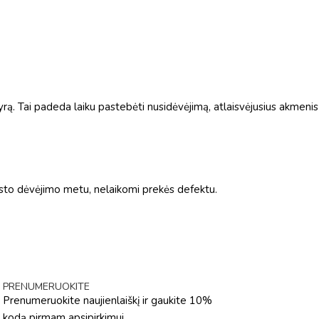
rą. Tai padeda laiku pastebėti nusidėvėjimą, atlaisvėjusius akmenis
rasto dėvėjimo metu, nelaikomi prekės defektu.
PRENUMERUOKITE
Prenumeruokite naujienlaiškį ir gaukite 10%
kodą pirmam apsipirkimui