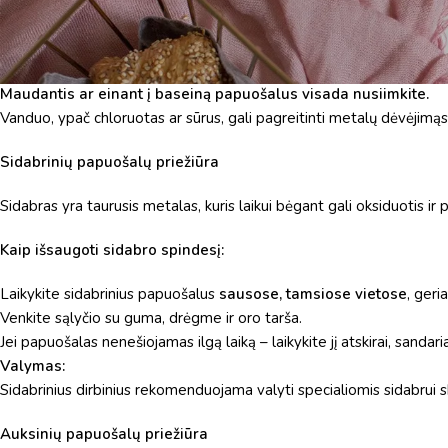
Venkite kontakto su kosmetika ir chemija.
Kremai, kvepalai, plaukų priežiūros priemonės, buitinė chemija ir c
Maudantis ar einant į baseiną papuošalus visada nusiimkite.
Vanduo, ypač chloruotas ar sūrus, gali pagreitinti metalų dėvėjimąsi
Sidabrinių papuošalų priežiūra
Sidabras yra taurusis metalas, kuris laikui bėgant gali oksiduotis ir
Kaip išsaugoti sidabro spindesį:
Laikykite sidabrinius papuošalus
sausose, tamsiose vietose
, geri
Venkite sąlyčio su guma, drėgme ir oro tarša.
Jei papuošalas nenešiojamas ilgą laiką – laikykite jį atskirai, sandaria
Valymas:
Sidabrinius dirbinius rekomenduojama valyti specialiomis sidabrui 
Auksinių papuošalų priežiūra