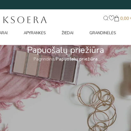
UKSOERA
0,00
ARAI
APYRANKĖS
ŽIEDAI
GRANDINĖLĖS
Papuošalų priežiūra
Pagrindinis
/
Papuošalų priežiūra
lų dėvėjimąsi. Tinkama priežiūra padeda išsaugoti jų grožį, spindesį
mis – net pažeisti trapesnius paviršius.
es darbus papuošalai gali būti mechaniškai pažeisti.