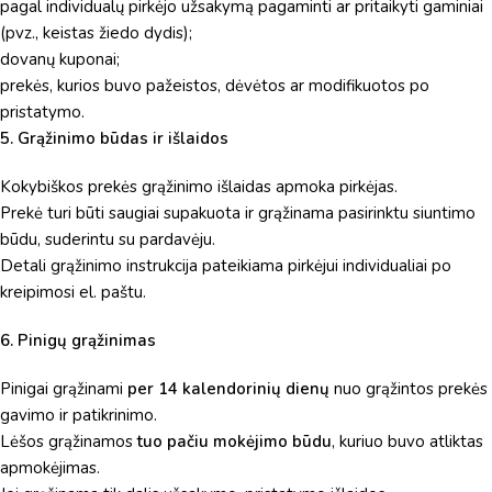
pagal individualų pirkėjo užsakymą pagaminti ar pritaikyti gaminiai
(pvz., keistas žiedo dydis);
dovanų kuponai;
prekės, kurios buvo pažeistos, dėvėtos ar modifikuotos po
pristatymo.
5. Grąžinimo būdas ir išlaidos
Kokybiškos prekės grąžinimo išlaidas apmoka pirkėjas.
Prekė turi būti saugiai supakuota ir grąžinama pasirinktu siuntimo
būdu, suderintu su pardavėju.
Detali grąžinimo instrukcija pateikiama pirkėjui individualiai po
kreipimosi el. paštu.
6. Pinigų grąžinimas
Pinigai grąžinami
per 14 kalendorinių dienų
nuo grąžintos prekės
gavimo ir patikrinimo.
Lėšos grąžinamos
tuo pačiu mokėjimo būdu
, kuriuo buvo atliktas
apmokėjimas.