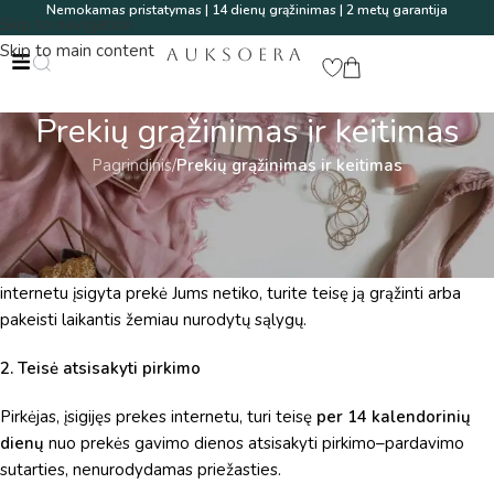
Nemokamas pristatymas | 14 dienų grąžinimas | 2 metų garantija
Skip to navigation
Skip to main content
AUKSOERA
Prekių grąžinimas ir keitimas
Pagrindinis
/
Prekių grąžinimas ir keitimas
1. Bendroji informacija
Elektroninėje parduotuvėje
auksoera.lt
siekiame, kad kiekvienas
klientas liktų patenkintas savo pirkiniu. Jei dėl bet kokių priežasčių
internetu įsigyta prekė Jums netiko, turite teisę ją grąžinti arba
pakeisti laikantis žemiau nurodytų sąlygų.
2. Teisė atsisakyti pirkimo
Pirkėjas, įsigijęs prekes internetu, turi teisę
per 14 kalendorinių
dienų
nuo prekės gavimo dienos atsisakyti pirkimo–pardavimo
sutarties, nenurodydamas priežasties.