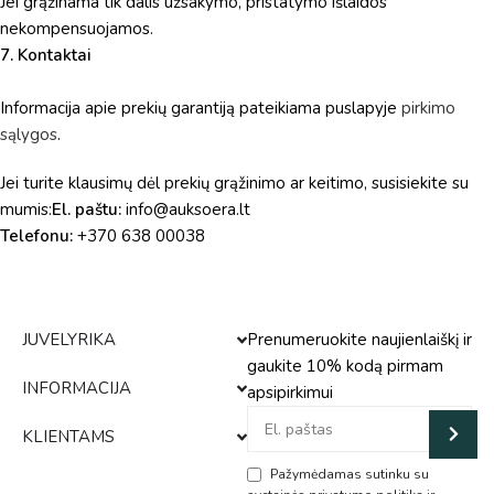
Jei grąžinama tik dalis užsakymo, pristatymo išlaidos
nekompensuojamos.
7. Kontaktai
Informacija apie prekių garantiją pateikiama puslapyje
pirkimo
sąlygos
.
Jei turite klausimų dėl prekių grąžinimo ar keitimo, susisiekite su
mumis:
El. paštu:
info@auksoera.lt
Telefonu:
+370 638 00038
JUVELYRIKA
Prenumeruokite naujienlaiškį ir
gaukite 10% kodą pirmam
INFORMACIJA
apsipirkimui
KLIENTAMS
Pažymėdamas sutinku su