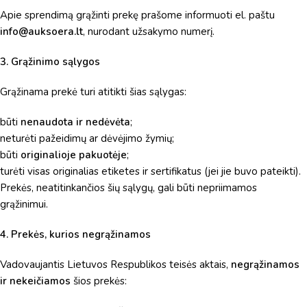
Apie sprendimą grąžinti prekę prašome informuoti el. paštu
info@auksoera.lt
, nurodant užsakymo numerį.
3. Grąžinimo sąlygos
Grąžinama prekė turi atitikti šias sąlygas:
būti
nenaudota ir nedėvėta
;
neturėti pažeidimų ar dėvėjimo žymių;
būti
originalioje pakuotėje
;
turėti visas originalias etiketes ir sertifikatus (jei jie buvo pateikti).
Prekės, neatitinkančios šių sąlygų, gali būti nepriimamos
grąžinimui.
4. Prekės, kurios negrąžinamos
Vadovaujantis Lietuvos Respublikos teisės aktais,
negrąžinamos
ir nekeičiamos
šios prekės: