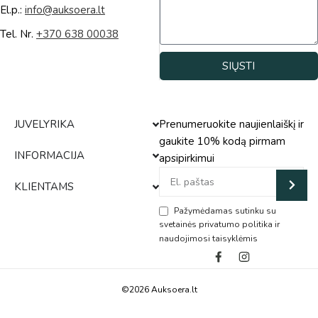
El.p.:
info@auksoera.lt
Tel. Nr.
+370 638 00038
SIŲSTI
Alternative:
JUVELYRIKA
Prenumeruokite naujienlaiškį ir
gaukite 10% kodą pirmam
INFORMACIJA
apsipirkimui
KLIENTAMS
Pažymėdamas sutinku su
svetainės privatumo politika ir
naudojimosi taisyklėmis
Alternative:
©2026 Auksoera.lt