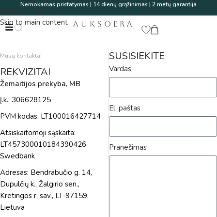
Nemokamas pristatymas | 14 dienų grąžinimas | 2 metų garantija
Skip to navigation
Skip to main content
AUKSOERA
SUSISIEKITE
Mūsų kontaktai
Vardas
REKVIZITAI
Žemaitijos prekyba, MB
Į.k.: 306628125
El. paštas
PVM kodas: LT100016427714
Atsiskaitomoji sąskaita:
LT457300010184390426
Pranešimas
Swedbank
Adresas: Bendrabučio g. 14,
Dupulčių k., Žalgirio sen.,
Kretingos r. sav., LT-97159,
Lietuva