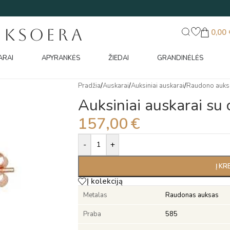
UKSOERA
0,00
ARAI
APYRANKĖS
ŽIEDAI
GRANDINĖLĖS
Pradžia
/
Auskarai
/
Auksiniai auskarai
/
Raudono auks
Auksiniai auskarai su 
157,00
€
Alternative:
-
+
Į KR
Į kolekciją
Metalas
Raudonas auksas
Praba
585