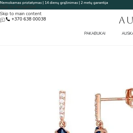
Nemokamas pristatymas | 14 dienų grąžinimas | 2 metų garantija
Skip to navigation
Skip to main content
A
+370 638 00038
PAKABUKAI
AUSK