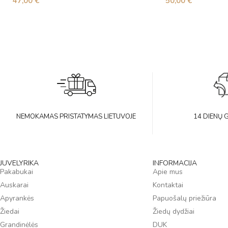
47,00
€
50,00
€
NEMOKAMAS PRISTATYMAS LIETUVOJE
14 DIENŲ 
JUVELYRIKA
INFORMACIJA
Pakabukai
Apie mus
Auskarai
Kontaktai
Apyrankės
Papuošalų priežiūra
Žiedai
Žiedų dydžiai
Grandinėlės
DUK