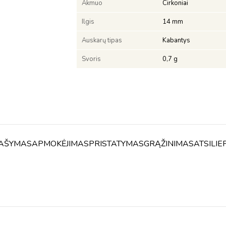
Akmuo
Cirkoniai
Ilgis
14 mm
Auskarų tipas
Kabantys
Svoris
0,7 g
AŠYMAS
APMOKĖJIMAS
PRISTATYMAS
GRĄŽINIMAS
ATSILIE