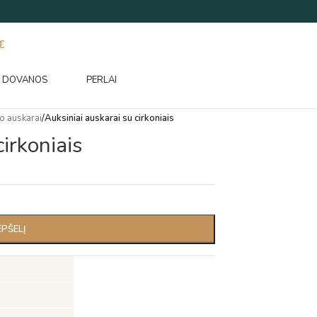
€
DOVANOS
PERLAI
o auskarai
/
Auksiniai auskarai su cirkoniais
cirkoniais
EPŠELĮ