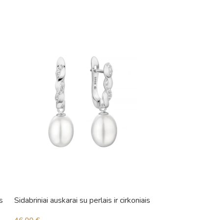
s
Sidabriniai auskarai su perlais ir cirkoniais
Sidabriniai auskara