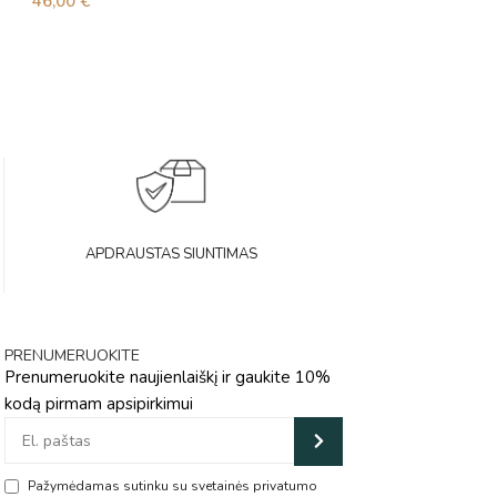
46,00
€
53,00
€
APDRAUSTAS SIUNTIMAS
PRENUMERUOKITE
Prenumeruokite naujienlaiškį ir gaukite 10%
kodą pirmam apsipirkimui
Pažymėdamas sutinku su svetainės privatumo