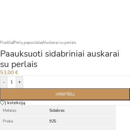
Pradžia
/
Perlų papuošalai
/
Auskarai su perlais
Paauksuoti sidabriniai auskarai
su perlais
53,00
€
Alternative:
-
+
Į KREPŠELĮ
Į kolekciją
Metalas
Sidabras
Praba
925