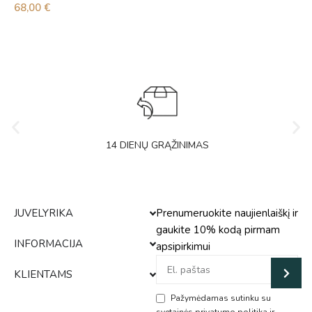
68,00
€
14 DIENŲ GRĄŽINIMAS
JUVELYRIKA
Prenumeruokite naujienlaiškį ir
gaukite 10% kodą pirmam
INFORMACIJA
apsipirkimui
KLIENTAMS
Pažymėdamas sutinku su
svetainės privatumo politika ir