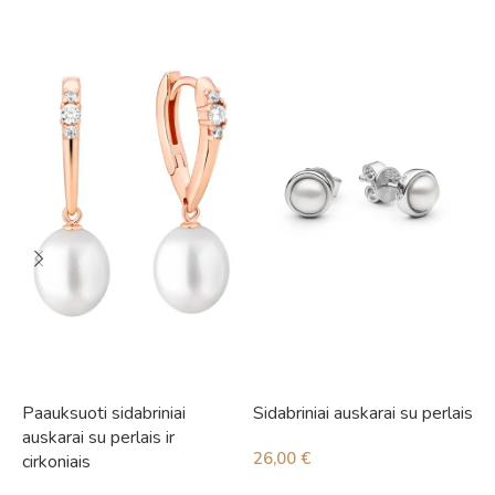
Paauksuoti sidabriniai
Sidabriniai auskarai su perlais
S
auskarai su perlais ir
i
26,00
€
cirkoniais
3