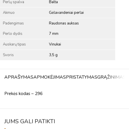
Perlų spalva
Balta
Akmuo
Gėlavandeniai perlai
Padengimas
Raudonas auksas
Perlo dydis
7 mm
Auskarų tipas
Vinukai
Svoris
3,5 g
APRAŠYMAS
APMOKĖJIMAS
PRISTATYMAS
GRĄŽINIMAS
A
Prekės kodas – 296
JUMS GALI PATIKTI