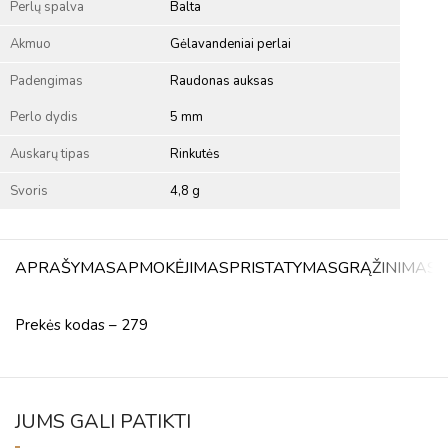
Perlų spalva
Balta
Akmuo
Gėlavandeniai perlai
Padengimas
Raudonas auksas
Perlo dydis
5 mm
Auskarų tipas
Rinkutės
Svoris
4,8 g
APRAŠYMAS
APMOKĖJIMAS
PRISTATYMAS
GRĄŽINIMAS
A
Prekės kodas – 279
JUMS GALI PATIKTI