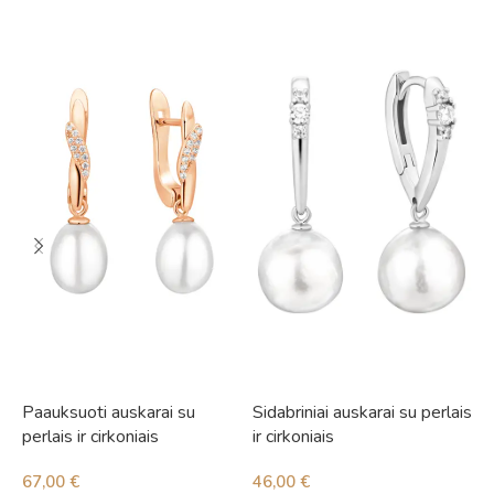
Paauksuoti auskarai su
Sidabriniai auskarai su perlais
S
perlais ir cirkoniais
ir cirkoniais
i
67,00
€
46,00
€
5