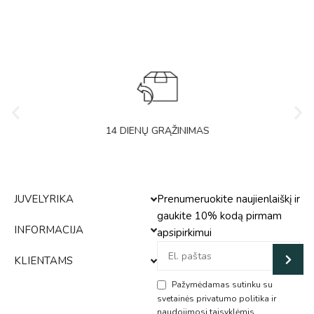
14 DIENŲ GRĄŽINIMAS
JUVELYRIKA
Prenumeruokite naujienlaiškį ir
gaukite 10% kodą pirmam
INFORMACIJA
apsipirkimui
KLIENTAMS
Pažymėdamas sutinku su
svetainės privatumo politika ir
naudojimosi taisyklėmis