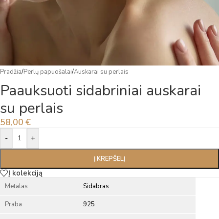
Pradžia
/
Perlų papuošalai
/
Auskarai su perlais
Paauksuoti sidabriniai auskarai
su perlais
58,00
€
Alternative:
-
+
Į KREPŠELĮ
Į kolekciją
Metalas
Sidabras
Praba
925