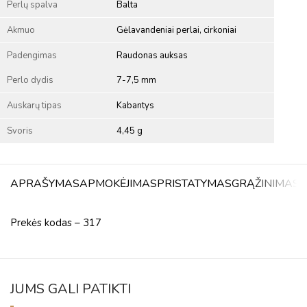
Perlų spalva
Balta
Akmuo
Gėlavandeniai perlai, cirkoniai
Padengimas
Raudonas auksas
Perlo dydis
7-7,5 mm
Auskarų tipas
Kabantys
Svoris
4,45 g
APRAŠYMAS
APMOKĖJIMAS
PRISTATYMAS
GRĄŽINIMAS
A
Prekės kodas – 317
JUMS GALI PATIKTI