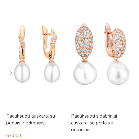
Paauksuoti auskarai su
Paauksuoti sidabriniai
S
perlais ir cirkoniais
auskarai su perlais ir
1
cirkoniais
67,00
€