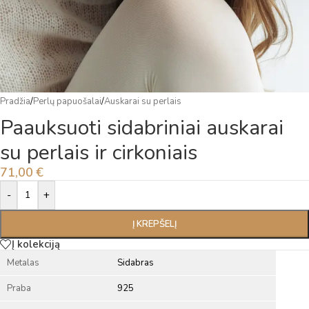
Pradžia
/
Perlų papuošalai
/
Auskarai su perlais
Paauksuoti sidabriniai auskarai
su perlais ir cirkoniais
71,00
€
Alternative:
-
+
Į KREPŠELĮ
Į kolekciją
Metalas
Sidabras
Praba
925