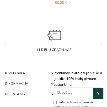
83,00
€
14 DIENŲ GRĄŽINIMAS
JUVELYRIKA
Prenumeruokite naujienlaiškį ir
gaukite 10% kodą pirmam
INFORMACIJA
apsipirkimui
KLIENTAMS
Pažymėdamas sutinku su
svetainės privatumo politika ir