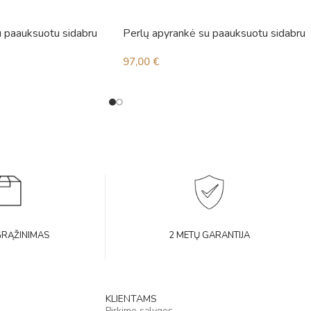
u paauksuotu sidabru
Perlų apyrankė su paauksuotu sidabru
97,00
€
GRĄŽINIMAS
2 METŲ GARANTIJA
KLIENTAMS
Pirkimo sąlygos