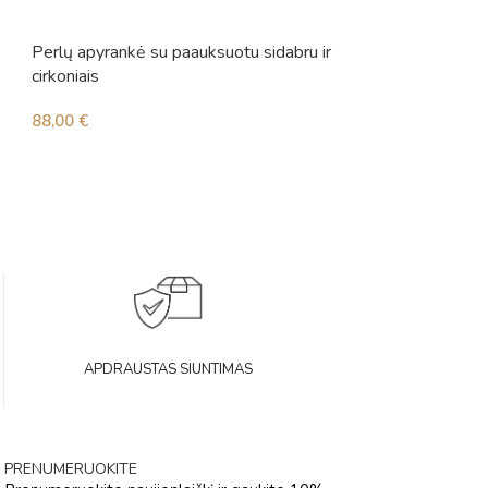
Perlų apyrankė su paauksuotu sidabru ir
Perlų apyrankė s
cirkoniais
201,00
€
88,00
€
APDRAUSTAS SIUNTIMAS
PRENUMERUOKITE