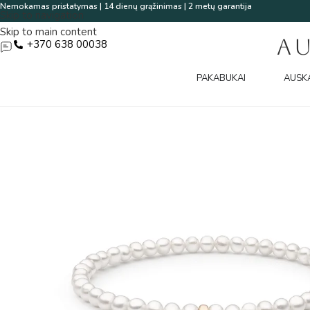
Nemokamas pristatymas | 14 dienų grąžinimas | 2 metų garantija
Skip to navigation
Skip to main content
A
+370 638 00038
PAKABUKAI
AUSK