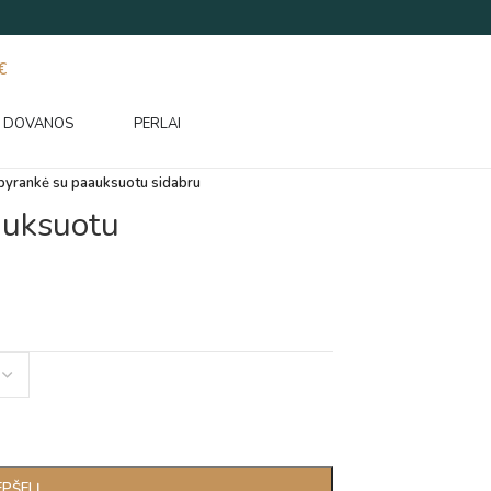
€
DOVANOS
PERLAI
pyrankė su paauksuotu sidabru
auksuotu
EPŠELĮ