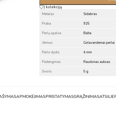
Į kolekciją
Metalas
Sidabras
Praba
925
Perlų spalva
Balta
Akmuo
Gėlavandeniai perlai
Perlo dydis
4 mm
Padengimas
Raudonas auksas
Svoris
5 g
AŠYMAS
APMOKĖJIMAS
PRISTATYMAS
GRĄŽINIMAS
ATSILIE