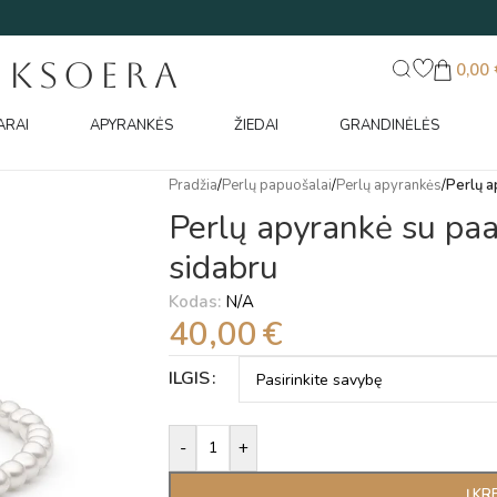
UKSOERA
0,00
ARAI
APYRANKĖS
ŽIEDAI
GRANDINĖLĖS
Pradžia
/
Perlų papuošalai
/
Perlų apyrankės
/
Perlų a
Perlų apyrankė su pa
sidabru
Kodas:
N/A
40,00
€
Alternative:
ILGIS
-
+
Į KR