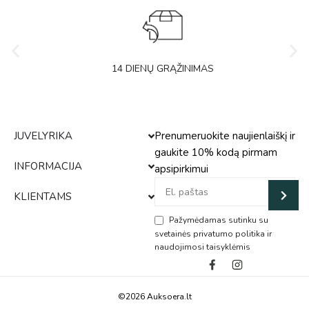
14 DIENŲ GRĄŽINIMAS
JUVELYRIKA
Prenumeruokite naujienlaiškį ir
gaukite 10% kodą pirmam
INFORMACIJA
apsipirkimui
KLIENTAMS
Pažymėdamas sutinku su
svetainės privatumo politika ir
naudojimosi taisyklėmis
Alternative:
©2026 Auksoera.lt