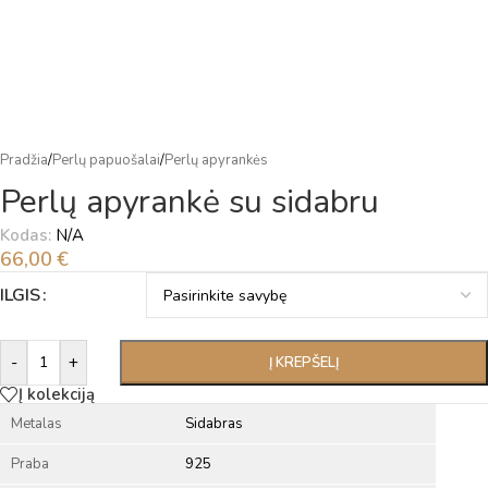
Pradžia
/
Perlų papuošalai
/
Perlų apyrankės
Perlų apyrankė su sidabru
Kodas:
N/A
66,00
€
Alternative:
ILGIS
-
+
Į KREPŠELĮ
Į kolekciją
Metalas
Sidabras
Praba
925