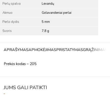
Perlų spalva
Levandų
Akmuo
Gėlavandeniai perlai
Perlo dydis
5 mm
Svoris
7,8 g
APRAŠYMAS
APMOKĖJIMAS
PRISTATYMAS
GRĄŽINIMAS
A
Prekės kodas – 205
JUMS GALI PATIKTI