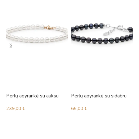
Perlų apyrankė su auksu
Perlų apyrankė su sidabru
P
239,00
€
65,00
€
2