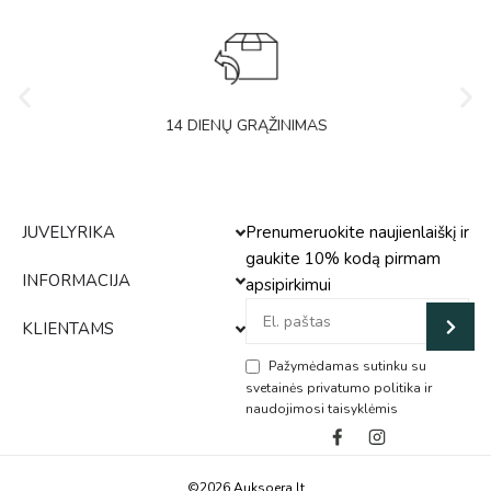
14 DIENŲ GRĄŽINIMAS
JUVELYRIKA
Prenumeruokite naujienlaiškį ir
gaukite 10% kodą pirmam
INFORMACIJA
apsipirkimui
KLIENTAMS
Pažymėdamas sutinku su
svetainės privatumo politika ir
naudojimosi taisyklėmis
Alternative:
©2026 Auksoera.lt