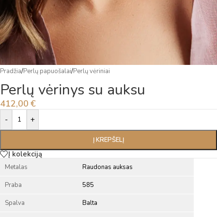
Pradžia
/
Perlų papuošalai
/
Perlų vėriniai
Perlų vėrinys su auksu
412,00
€
Alternative:
-
+
Į KREPŠELĮ
Į kolekciją
Metalas
Raudonas auksas
Praba
585
Spalva
Balta