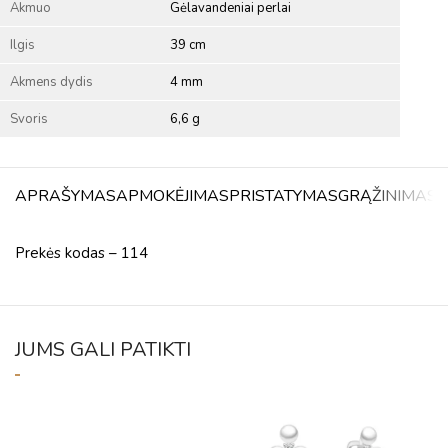
Akmuo
Gėlavandeniai perlai
Ilgis
39 cm
Akmens dydis
4 mm
Svoris
6,6 g
APRAŠYMAS
APMOKĖJIMAS
PRISTATYMAS
GRĄŽINIMAS
A
Prekės kodas – 114
JUMS GALI PATIKTI