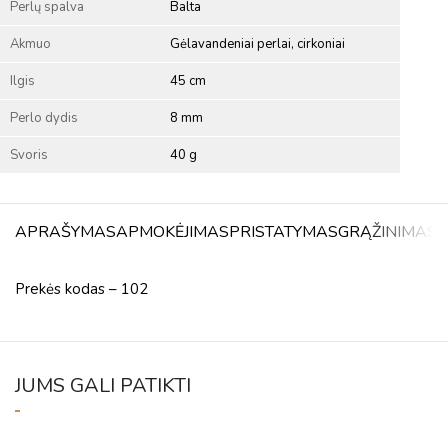
Perlų spalva
Balta
Akmuo
Gėlavandeniai perlai, cirkoniai
Ilgis
45 cm
Perlo dydis
8 mm
Svoris
40 g
APRAŠYMAS
APMOKĖJIMAS
PRISTATYMAS
GRĄŽINIMAS
A
Prekės kodas – 102
JUMS GALI PATIKTI