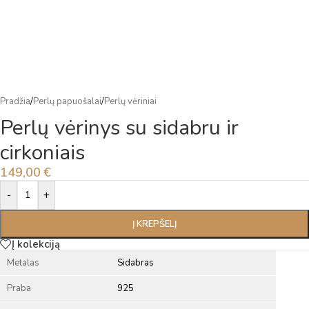
Pradžia
/
Perlų papuošalai
/
Perlų vėriniai
Perlų vėrinys su sidabru ir
cirkoniais
149,00
€
Alternative:
-
+
Į KREPŠELĮ
Į kolekciją
Metalas
Sidabras
Praba
925