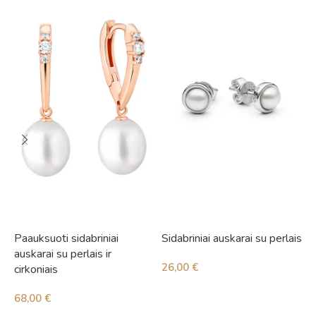
Paauksuoti sidabriniai
Sidabriniai auskarai su perlais
S
auskarai su perlais ir
i
26,00
€
cirkoniais
4
68,00
€