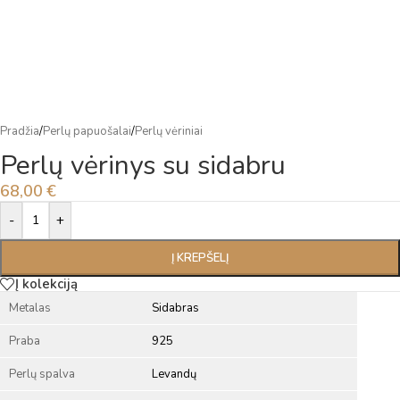
Pradžia
/
Perlų papuošalai
/
Perlų vėriniai
Perlų vėrinys su sidabru
68,00
€
Alternative:
-
+
Į KREPŠELĮ
Į kolekciją
Metalas
Sidabras
Praba
925
Perlų spalva
Levandų