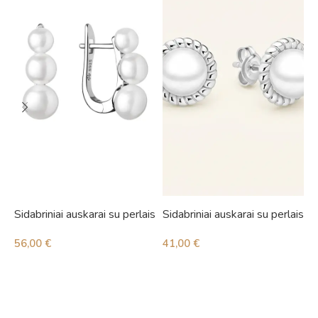
Sidabriniai auskarai su perlais
Sidabriniai auskarai su perlais
S
56,00
€
41,00
€
3