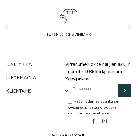
14 DIENŲ GRĄŽINIMAS
JUVELYRIKA
Prenumeruokite naujienlaiškį ir
gaukite 10% kodą pirmam
INFORMACIJA
apsipirkimui
KLIENTAMS
Pažymėdamas sutinku su
svetainės privatumo politika ir
naudojimosi taisyklėmis
Alternative:
©2026 Auksoera.lt