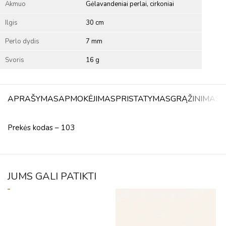
Akmuo
Gėlavandeniai perlai, cirkoniai
Ilgis
30 cm
Perlo dydis
7 mm
Svoris
16 g
APRAŠYMAS
APMOKĖJIMAS
PRISTATYMAS
GRĄŽINIMAS
A
Prekės kodas – 103
JUMS GALI PATIKTI