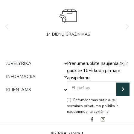
14 DIENŲ GRĄŽINIMAS
JUVELYRIKA
Prenumeruokite naujienlaiškį ir
gaukite 10% kodą pirmam
INFORMACIJA
apsipirkimui
KLIENTAMS
Pažymėdamas sutinku su
svetainės privatumo politika ir
naudojimosi taisyklėmis
Alternative:
©2026 Auksoera.lt