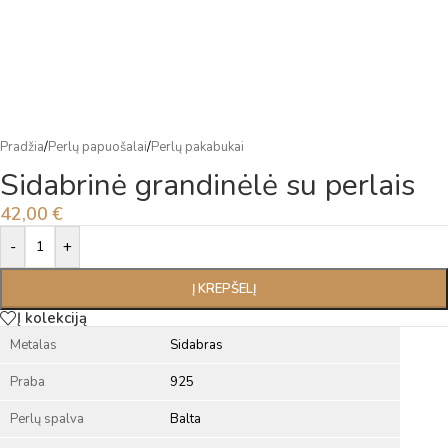
Pradžia
/
Perlų papuošalai
/
Perlų pakabukai
Sidabrinė grandinėlė su perlais
42,00
€
Alternative:
-
+
Į KREPŠELĮ
Į kolekciją
Metalas
Sidabras
Praba
925
Perlų spalva
Balta