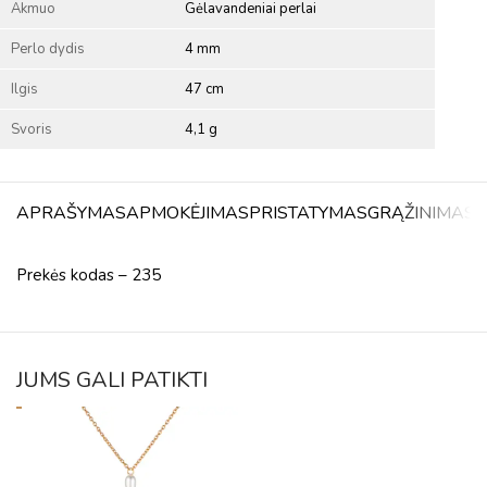
Akmuo
Gėlavandeniai perlai
Perlo dydis
4 mm
Ilgis
47 cm
Svoris
4,1 g
APRAŠYMAS
APMOKĖJIMAS
PRISTATYMAS
GRĄŽINIMAS
A
Prekės kodas – 235
JUMS GALI PATIKTI