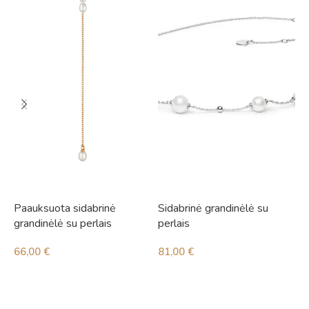
Paauksuota sidabrinė
Sidabrinė grandinėlė su
S
grandinėlė su perlais
perlais
p
66,00
€
81,00
€
4