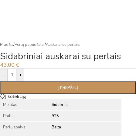
Pradžia
/
Perlų papuošalai
/
Auskarai su perlais
Sidabriniai auskarai su perlais
43,00
€
Alternative:
-
+
Į KREPŠELĮ
Į kolekciją
Metalas
Sidabras
Praba
925
Perlų spalva
Balta