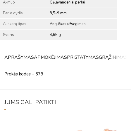
Akmuo
Gėlavandeniai perlai
Perlo dydis
8,5-9 mm
Auskarų tipas
Angliškas užsegimas
Svoris
4,65 g
APRAŠYMAS
APMOKĖJIMAS
PRISTATYMAS
GRĄŽINIMAS
A
Prekės kodas – 379
JUMS GALI PATIKTI