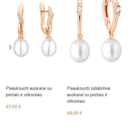
Paauksuoti auskarai su
Paauksuoti sidabriniai
S
perlais ir cirkoniais
auskarai su perlais ir
i
cirkoniais
67,00
€
4
68,00
€