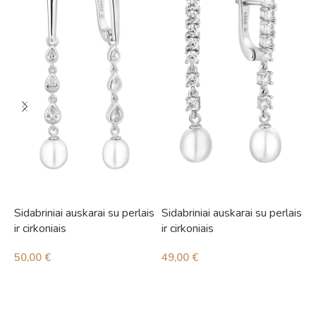
Sidabriniai auskarai su perlais
Sidabriniai auskarai su perlais
S
ir cirkoniais
ir cirkoniais
i
50,00
€
49,00
€
5