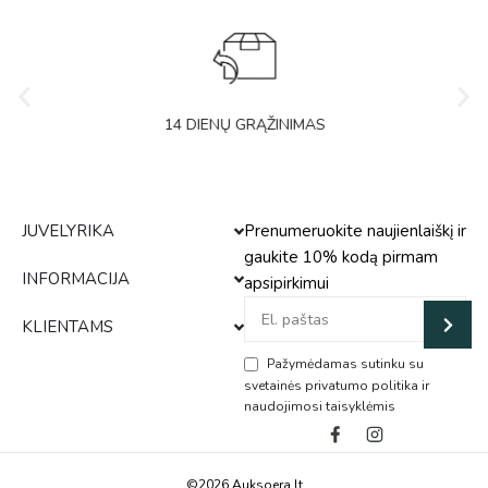
14 DIENŲ GRĄŽINIMAS
JUVELYRIKA
Prenumeruokite naujienlaiškį ir
gaukite 10% kodą pirmam
INFORMACIJA
apsipirkimui
KLIENTAMS
Pažymėdamas sutinku su
svetainės privatumo politika ir
naudojimosi taisyklėmis
Alternative:
©2026 Auksoera.lt