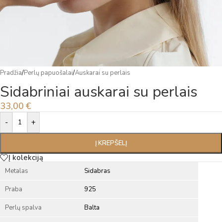
Pradžia
/
Perlų papuošalai
/
Auskarai su perlais
Sidabriniai auskarai su perlais
33,00
€
Alternative:
-
+
Į KREPŠELĮ
Į kolekciją
Metalas
Sidabras
Praba
925
Perlų spalva
Balta