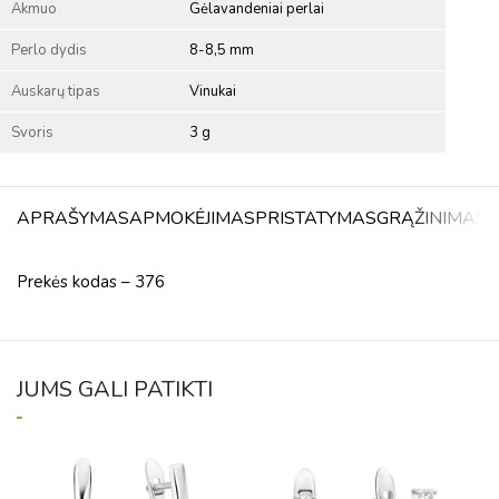
Akmuo
Gėlavandeniai perlai
Perlo dydis
8-8,5 mm
Auskarų tipas
Vinukai
Svoris
3 g
APRAŠYMAS
APMOKĖJIMAS
PRISTATYMAS
GRĄŽINIMAS
A
Prekės kodas – 376
JUMS GALI PATIKTI