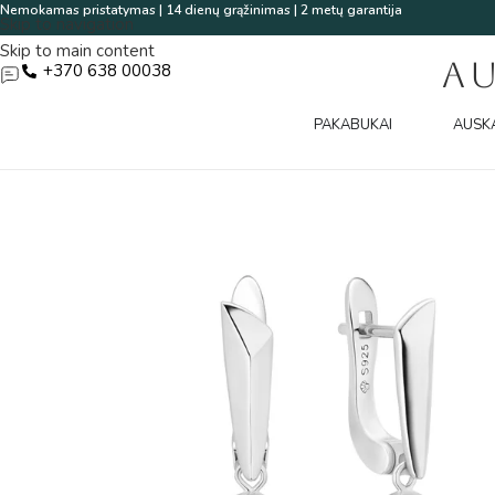
Nemokamas pristatymas | 14 dienų grąžinimas | 2 metų garantija
Skip to navigation
Skip to main content
A
+370 638 00038
PAKABUKAI
AUSK