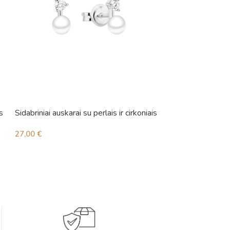
s
Sidabriniai auskarai su perlais ir cirkoniais
Sidabriniai auskara
27,00
€
35,00
€