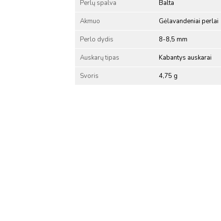
Perlų spalva
Balta
Akmuo
Gėlavandeniai perlai
Perlo dydis
8-8,5 mm
Auskarų tipas
Kabantys auskarai
Svoris
4,75 g