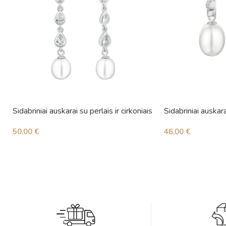
Sidabriniai auskarai su perlais ir cirkoniais
Sidabriniai auskara
50,00
€
46,00
€