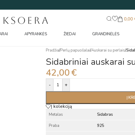
UKSOERA
0,00
ARAI
APYRANKĖS
ŽIEDAI
GRANDINĖLĖS
Pradžia
/
Perlų papuošalai
/
Auskarai su perlais
/
Sidab
Sidabriniai auskarai su
42,00
€
Alternative:
-
+
Į KR
Į kolekciją
Metalas
Sidabras
Praba
925