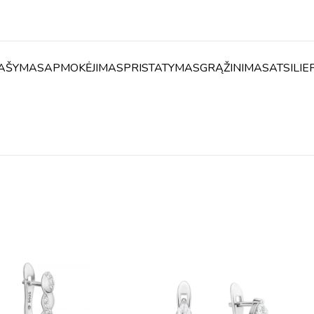
AŠYMAS
APMOKĖJIMAS
PRISTATYMAS
GRĄŽINIMAS
ATSILIE