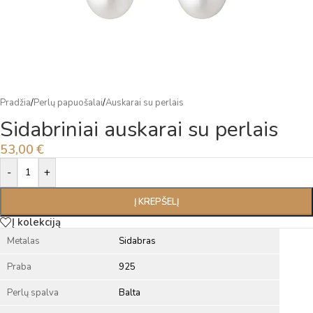
Pradžia
/
Perlų papuošalai
/
Auskarai su perlais
Sidabriniai auskarai su perlais
53,00
€
Alternative:
-
+
Į KREPŠELĮ
Į kolekciją
Metalas
Sidabras
Praba
925
Perlų spalva
Balta