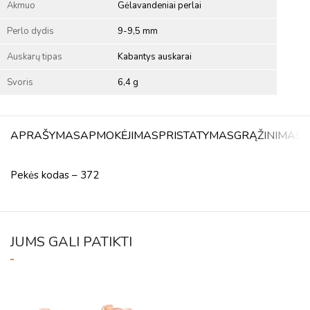
Akmuo
Gėlavandeniai perlai
Perlo dydis
9-9,5 mm
Auskarų tipas
Kabantys auskarai
Svoris
6,4 g
APRAŠYMAS
APMOKĖJIMAS
PRISTATYMAS
GRĄŽINIMAS
A
Pekės kodas – 372
JUMS GALI PATIKTI