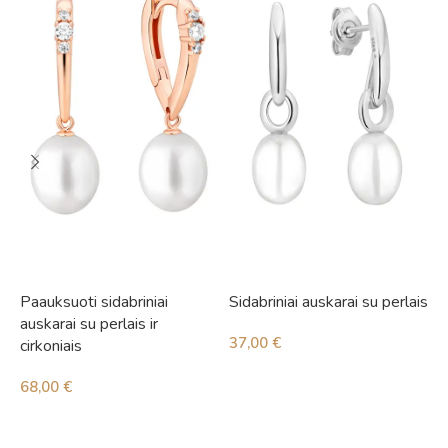
Paauksuoti sidabriniai
Sidabriniai auskarai su perlais
S
auskarai su perlais ir
37,00
€
2
cirkoniais
68,00
€