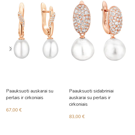
Paauksuoti auskarai su
Paauksuoti sidabriniai
S
perlais ir cirkoniais
auskarai su perlais ir
3
cirkoniais
67,00
€
83,00
€