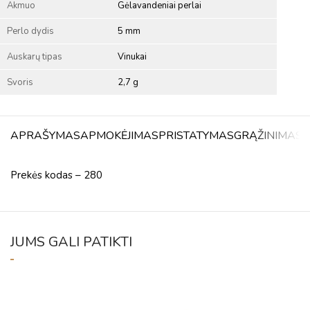
Akmuo
Gėlavandeniai perlai
Perlo dydis
5 mm
Auskarų tipas
Vinukai
Svoris
2,7 g
APRAŠYMAS
APMOKĖJIMAS
PRISTATYMAS
GRĄŽINIMAS
A
Prekės kodas – 280
JUMS GALI PATIKTI