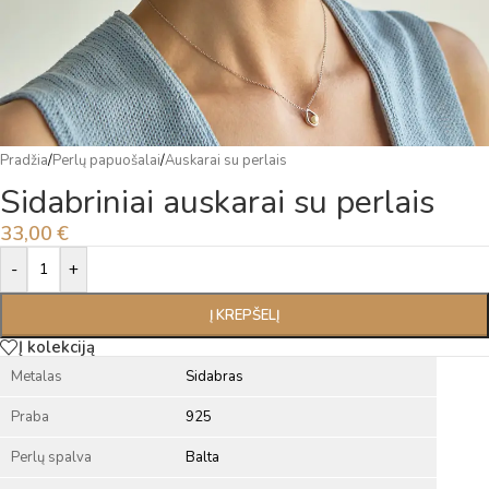
Pradžia
/
Perlų papuošalai
/
Auskarai su perlais
Sidabriniai auskarai su perlais
33,00
€
Alternative:
-
+
Į KREPŠELĮ
Į kolekciją
Metalas
Sidabras
Praba
925
Perlų spalva
Balta