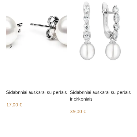
Sidabriniai auskarai su perlais
Sidabriniai auskarai su perlais
S
ir cirkoniais
i
17,00
€
39,00
€
4