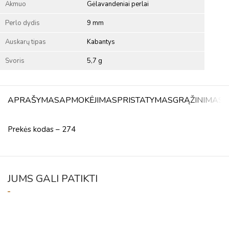
Akmuo
Gėlavandeniai perlai
Perlo dydis
9 mm
Auskarų tipas
Kabantys
Svoris
5,7 g
APRAŠYMAS
APMOKĖJIMAS
PRISTATYMAS
GRĄŽINIMAS
A
Prekės kodas – 274
JUMS GALI PATIKTI