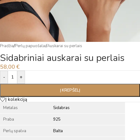
Pradžia
/
Perlų papuošalai
/
Auskarai su perlais
Sidabriniai auskarai su perlais
58,00
€
Alternative:
-
+
Į KREPŠELĮ
Į kolekciją
Metalas
Sidabras
Praba
925
Perlų spalva
Balta