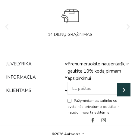
14 DIENŲ GRĄŽINIMAS
JUVELYRIKA
Prenumeruokite naujienlaiškį ir
gaukite 10% kodą pirmam
INFORMACIJA
apsipirkimui
KLIENTAMS
Pažymėdamas sutinku su
svetainės privatumo politika ir
naudojimosi taisyklėmis
Alternative:
©2026 Auksoera.lt