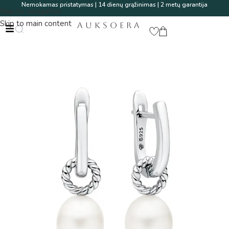
Nemokamas pristatymas | 14 dienų grąžinimas | 2 metų garantija
Skip to navigation
Skip to main content
AUKSOERA