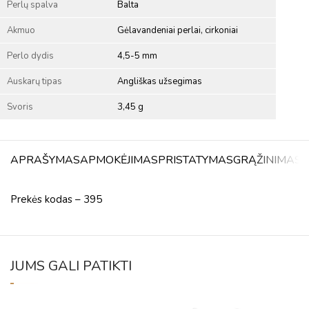
Perlų spalva
Balta
Akmuo
Gėlavandeniai perlai, cirkoniai
Perlo dydis
4,5-5 mm
Auskarų tipas
Angliškas užsegimas
Svoris
3,45 g
APRAŠYMAS
APMOKĖJIMAS
PRISTATYMAS
GRĄŽINIMAS
A
Prekės kodas – 395
JUMS GALI PATIKTI