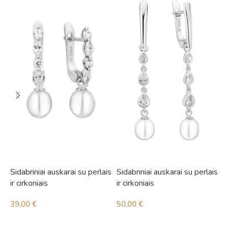
Sidabriniai auskarai su perlais
Sidabriniai auskarai su perlais
S
ir cirkoniais
ir cirkoniais
i
39,00
€
50,00
€
5