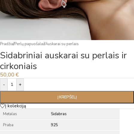
Pradžia
/
Perlų papuošalai
/
Auskarai su perlais
Sidabriniai auskarai su perlais ir
cirkoniais
50,00
€
Alternative:
-
+
Į KREPŠELĮ
Į kolekciją
Metalas
Sidabras
Praba
925