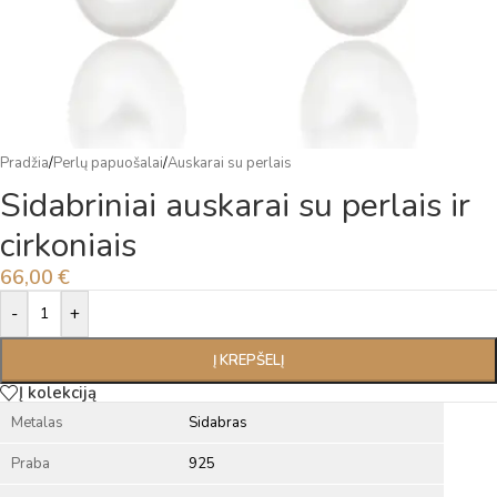
Pradžia
/
Perlų papuošalai
/
Auskarai su perlais
Sidabriniai auskarai su perlais ir
cirkoniais
66,00
€
Alternative:
-
+
Į KREPŠELĮ
Į kolekciją
Metalas
Sidabras
Praba
925