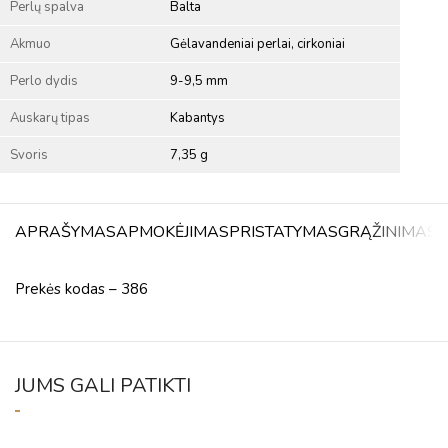
Perlų spalva
Balta
Akmuo
Gėlavandeniai perlai, cirkoniai
Perlo dydis
9-9,5 mm
Auskarų tipas
Kabantys
Svoris
7,35 g
APRAŠYMAS
APMOKĖJIMAS
PRISTATYMAS
GRĄŽINIMAS
A
Prekės kodas – 386
JUMS GALI PATIKTI