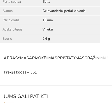
Perlų spalva
Balta
Akmuo
Gėlavandeniai perlai, cirkoniai
Perlo dydis
10 mm
Auskarų tipas
Vinukai
Svoris
2,6 g
APRAŠYMAS
APMOKĖJIMAS
PRISTATYMAS
GRĄŽINIMAS
A
Prekės kodas – 361
JUMS GALI PATIKTI