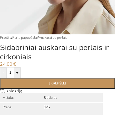
Pradžia
/
Perlų papuošalai
/
Auskarai su perlais
Sidabriniai auskarai su perlais ir
cirkoniais
24,00
€
Alternative:
-
+
Į KREPŠELĮ
Į kolekciją
Metalas
Sidabras
Praba
925