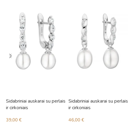
Sidabriniai auskarai su perlais
Sidabriniai auskarai su perlais
S
ir cirkoniais
ir cirkoniais
i
39,00
€
46,00
€
5