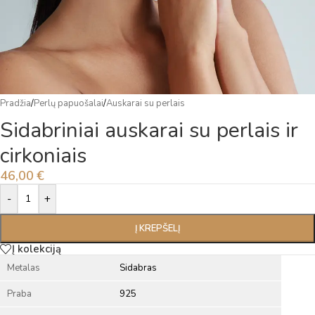
Pradžia
/
Perlų papuošalai
/
Auskarai su perlais
Sidabriniai auskarai su perlais ir
cirkoniais
46,00
€
Alternative:
-
+
Į KREPŠELĮ
Į kolekciją
Metalas
Sidabras
Praba
925