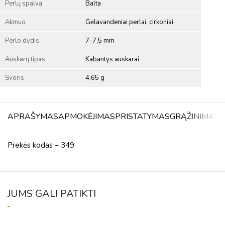
Perlų spalva
Balta
Akmuo
Gėlavandeniai perlai, cirkoniai
Perlo dydis
7-7,5 mm
Auskarų tipas
Kabantys auskarai
Svoris
4,65 g
APRAŠYMAS
APMOKĖJIMAS
PRISTATYMAS
GRĄŽINIMAS
A
Prekės kodas – 349
JUMS GALI PATIKTI