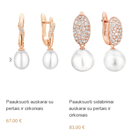
Paauksuoti auskarai su
Paauksuoti sidabriniai
S
perlais ir cirkoniais
auskarai su perlais ir
i
cirkoniais
67,00
€
4
83,00
€