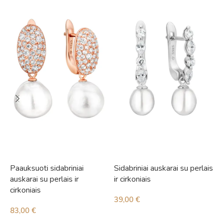
Paauksuoti sidabriniai
Sidabriniai auskarai su perlais
S
auskarai su perlais ir
ir cirkoniais
i
cirkoniais
39,00
€
4
83,00
€