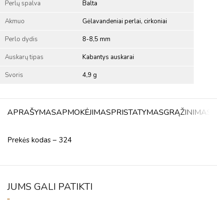
Perlų spalva
Balta
Akmuo
Gėlavandeniai perlai, cirkoniai
Perlo dydis
8-8,5 mm
Auskarų tipas
Kabantys auskarai
Svoris
4,9 g
APRAŠYMAS
APMOKĖJIMAS
PRISTATYMAS
GRĄŽINIMAS
A
Prekės kodas – 324
JUMS GALI PATIKTI