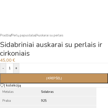
Pradžia
/
Perlų papuošalai
/
Auskarai su perlais
Sidabriniai auskarai su perlais ir
cirkoniais
45,00
€
Alternative:
-
+
Į KREPŠELĮ
Į kolekciją
Metalas
Sidabras
Praba
925