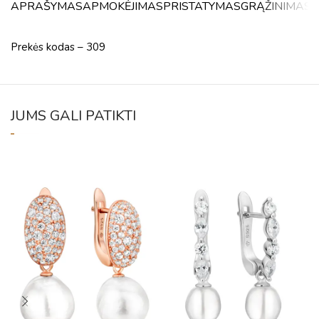
APRAŠYMAS
APMOKĖJIMAS
PRISTATYMAS
GRĄŽINIMAS
A
Prekės kodas – 309
JUMS GALI PATIKTI