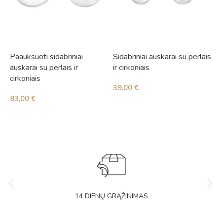
Paauksuoti sidabriniai
Sidabriniai auskarai su perlais
S
auskarai su perlais ir
ir cirkoniais
i
cirkoniais
39,00
€
3
83,00
€
14 DIENŲ GRĄŽINIMAS