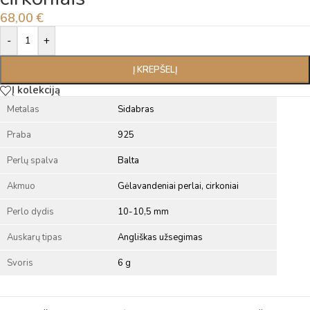
68,00
€
Alternative:
-
+
Į KREPŠELĮ
Į kolekciją
Metalas
Sidabras
Praba
925
Perlų spalva
Balta
Akmuo
Gėlavandeniai perlai, cirkoniai
Perlo dydis
10-10,5 mm
Auskarų tipas
Angliškas užsegimas
Svoris
6 g