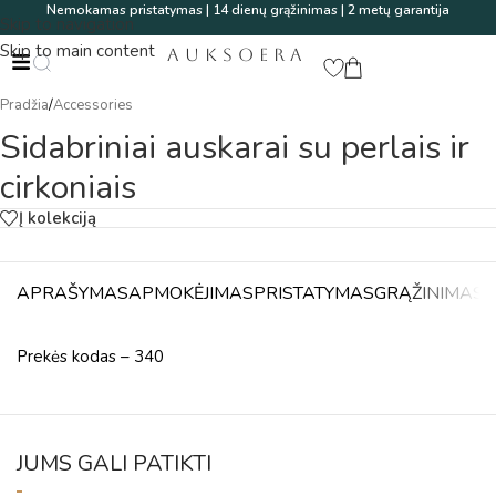
Nemokamas pristatymas | 14 dienų grąžinimas | 2 metų garantija
Skip to navigation
Skip to main content
AUKSOERA
Pradžia
/
Accessories
Sidabriniai auskarai su perlais ir
cirkoniais
Į kolekciją
APRAŠYMAS
APMOKĖJIMAS
PRISTATYMAS
GRĄŽINIMAS
A
Prekės kodas – 340
JUMS GALI PATIKTI