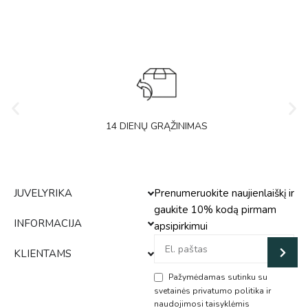
14 DIENŲ GRĄŽINIMAS
JUVELYRIKA
Prenumeruokite naujienlaiškį ir
gaukite 10% kodą pirmam
INFORMACIJA
apsipirkimui
KLIENTAMS
Pažymėdamas sutinku su
svetainės privatumo politika ir
naudojimosi taisyklėmis