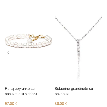
Perlų apyrankė su
Sidabrinė grandinėlė su
S
paauksuotu sidabru
pakabuku
p
97,00
€
38,00
€
3