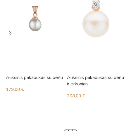
Auksinis pakabukas su perlu
Auksinis pakabukas su perlu
S
ir cirkoniais
179,00
€
3
208,00
€