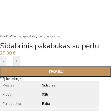
Pradžia
/
Perlų papuošalai
/
Perlų pakabukai
Sidabrinis pakabukas su perlu
29,00
€
Alternative:
-
+
Į KREPŠELĮ
Į kolekciją
Metalas
Sidabras
Praba
925
Perlų spalva
Balta