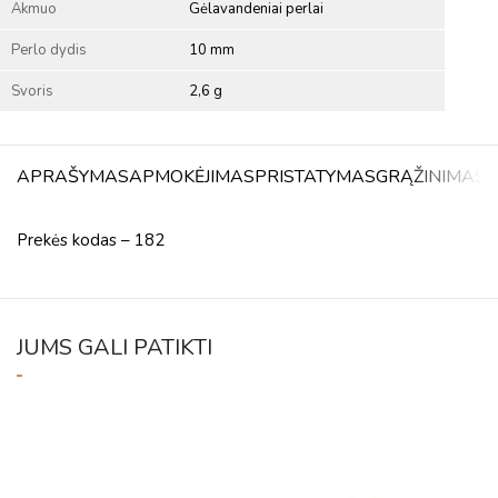
Akmuo
Gėlavandeniai perlai
Perlo dydis
10 mm
Svoris
2,6 g
APRAŠYMAS
APMOKĖJIMAS
PRISTATYMAS
GRĄŽINIMAS
A
Prekės kodas – 182
JUMS GALI PATIKTI