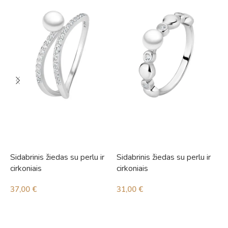
Sidabrinis žiedas su perlu ir
Sidabrinis žiedas su perlu ir
S
cirkoniais
cirkoniais
c
37,00
€
31,00
€
2