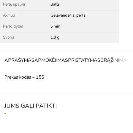
Perlų spalva
Balta
Akmuo
Gėlavandeniai perlai
Perlo dydis
5 mm
Svoris
1,8 g
APRAŠYMAS
APMOKĖJIMAS
PRISTATYMAS
GRĄŽINIMAS
A
Prekės kodas – 155
JUMS GALI PATIKTI