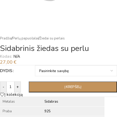
Pradžia
/
Perlų papuošalai
/
Žiedai su perlais
Sidabrinis žiedas su perlu
Kodas:
N/A
27,00
€
Alternative:
DYDIS
-
+
Į KREPŠELĮ
Į kolekciją
Metalas
Sidabras
Praba
925