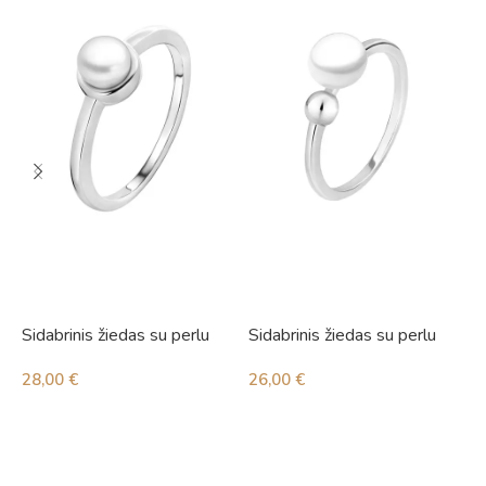
Sidabrinis žiedas su perlu
Sidabrinis žiedas su perlu
S
28,00
€
26,00
€
2