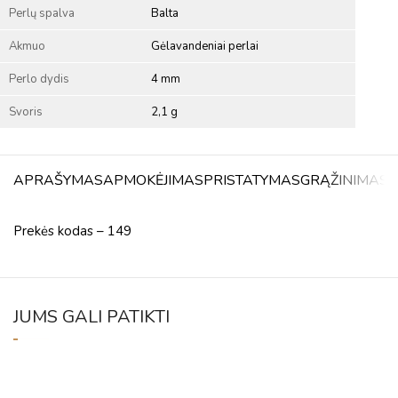
Perlų spalva
Balta
Akmuo
Gėlavandeniai perlai
Perlo dydis
4 mm
Svoris
2,1 g
APRAŠYMAS
APMOKĖJIMAS
PRISTATYMAS
GRĄŽINIMAS
A
Prekės kodas – 149
JUMS GALI PATIKTI