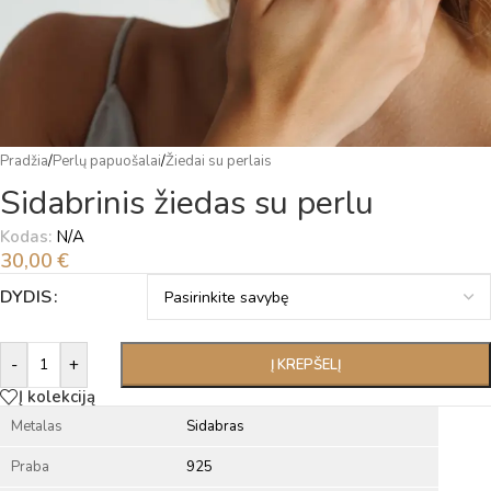
Pradžia
/
Perlų papuošalai
/
Žiedai su perlais
Sidabrinis žiedas su perlu
Kodas:
N/A
30,00
€
Alternative:
DYDIS
-
+
Į KREPŠELĮ
Į kolekciją
Metalas
Sidabras
Praba
925