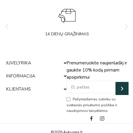
14 DIENŲ GRĄŽINIMAS
JUVELYRIKA
Prenumeruokite naujienlaiškį ir
gaukite 10% kodą pirmam
INFORMACIJA
apsipirkimui
KLIENTAMS
Pažymėdamas sutinku su
svetainės privatumo politika ir
naudojimosi taisyklėmis
Alternative:
©2026 Auksoera.lt