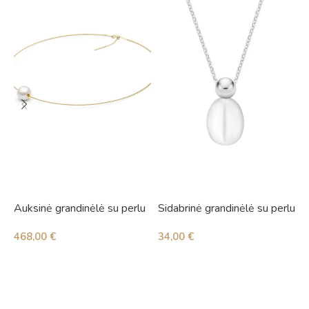
Auksinė grandinėlė su perlu
Sidabrinė grandinėlė su perlu
S
468,00
€
34,00
€
4