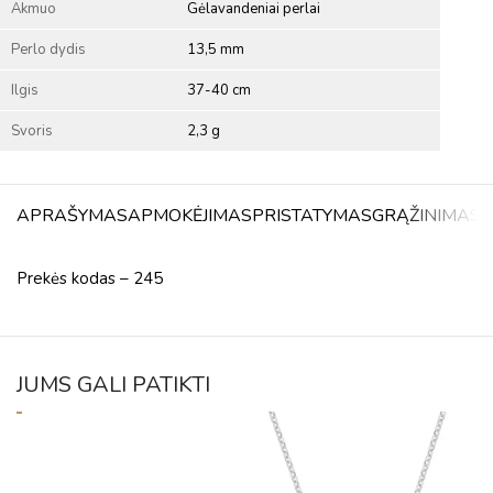
Akmuo
Gėlavandeniai perlai
Perlo dydis
13,5 mm
Ilgis
37-40 cm
Svoris
2,3 g
APRAŠYMAS
APMOKĖJIMAS
PRISTATYMAS
GRĄŽINIMAS
A
Prekės kodas – 245
JUMS GALI PATIKTI