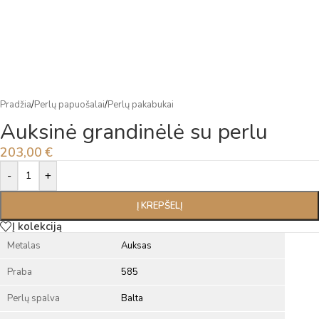
Pradžia
/
Perlų papuošalai
/
Perlų pakabukai
Auksinė grandinėlė su perlu
203,00
€
Alternative:
-
+
Į KREPŠELĮ
Į kolekciją
Metalas
Auksas
Praba
585
Perlų spalva
Balta