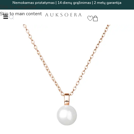
Nemokamas pristatymas | 14 dienų grąžinimas | 2 metų garantija
Skip to navigation
Skip to main content
AUKSOERA