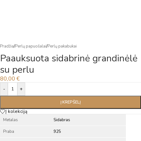
Pradžia
/
Perlų papuošalai
/
Perlų pakabukai
Paauksuota sidabrinė grandinėlė
su perlu
80,00
€
Alternative:
-
+
Į KREPŠELĮ
Į kolekciją
Metalas
Sidabras
Praba
925