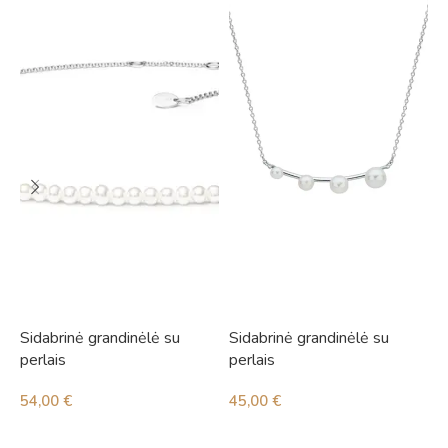
Sidabrinė grandinėlė su
Sidabrinė grandinėlė su
S
perlais
perlais
i
54,00
€
45,00
€
4