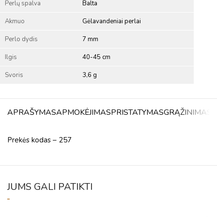
Perlų spalva
Balta
Akmuo
Gėlavandeniai perlai
Perlo dydis
7 mm
Ilgis
40-45 cm
Svoris
3,6 g
APRAŠYMAS
APMOKĖJIMAS
PRISTATYMAS
GRĄŽINIMAS
A
Prekės kodas – 257
JUMS GALI PATIKTI