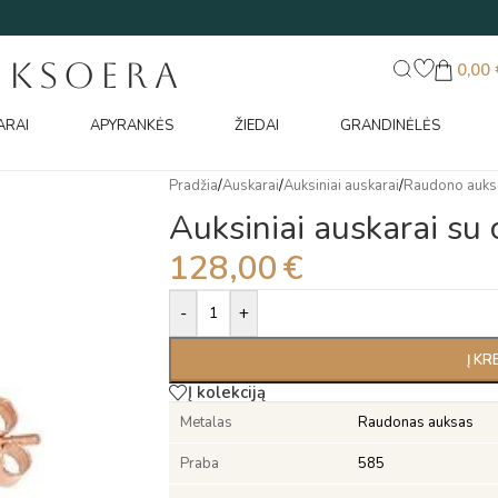
UKSOERA
0,00
ARAI
APYRANKĖS
ŽIEDAI
GRANDINĖLĖS
Pradžia
/
Auskarai
/
Auksiniai auskarai
/
Raudono auks
Auksiniai auskarai su 
128,00
€
Alternative:
-
+
Į KR
Į kolekciją
Metalas
Raudonas auksas
Praba
585