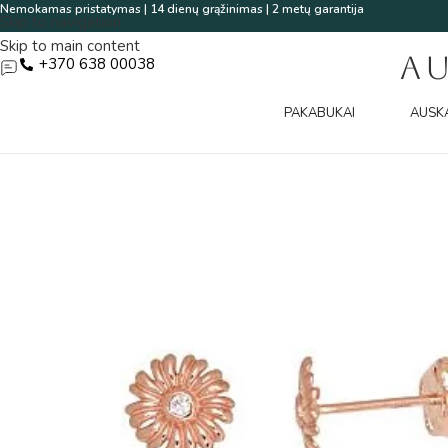
Nemokamas pristatymas | 14 dienų grąžinimas | 2 metų garantija
Skip to navigation
Skip to main content
A
+370 638 00038
PAKABUKAI
AUSK