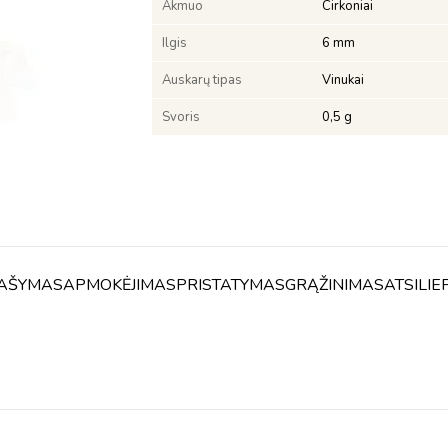
Akmuo
Cirkoniai
Ilgis
6 mm
Auskarų tipas
Vinukai
Svoris
0,5 g
AŠYMAS
APMOKĖJIMAS
PRISTATYMAS
GRĄŽINIMAS
ATSILIE