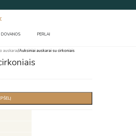
€
DOVANOS
PERLAI
o auskarai
/
Auksiniai auskarai su cirkoniais
cirkoniais
EPŠELĮ