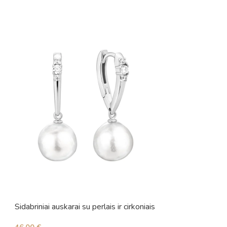
Sidabriniai auskarai su perlais ir cirkoniais
Sidabriniai auskara