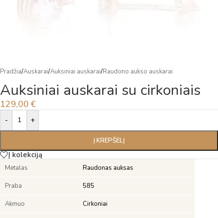
Pradžia
/
Auskarai
/
Auksiniai auskarai
/
Raudono aukso auskarai
Auksiniai auskarai su cirkoniais
129,00
€
Alternative:
-
+
Į KREPŠELĮ
Į kolekciją
Metalas
Raudonas auksas
Praba
585
Akmuo
Cirkoniai