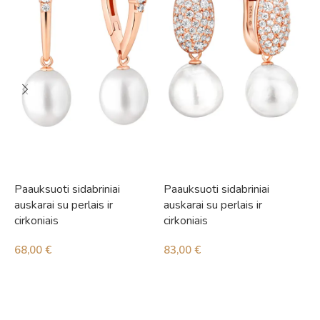
Paauksuoti sidabriniai
Paauksuoti sidabriniai
S
auskarai su perlais ir
auskarai su perlais ir
1
cirkoniais
cirkoniais
68,00
€
83,00
€