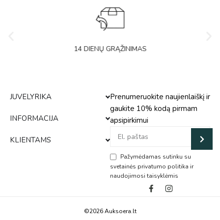
14 DIENŲ GRĄŽINIMAS
JUVELYRIKA
Prenumeruokite naujienlaiškį ir
gaukite 10% kodą pirmam
INFORMACIJA
apsipirkimui
KLIENTAMS
Pažymėdamas sutinku su
svetainės privatumo politika ir
naudojimosi taisyklėmis
Alternative:
©2026 Auksoera.lt