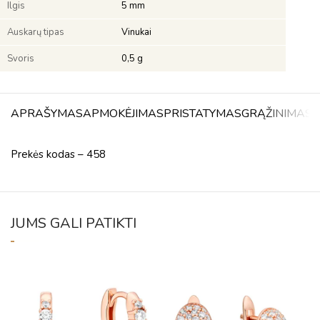
Ilgis
5 mm
Auskarų tipas
Vinukai
Svoris
0,5 g
APRAŠYMAS
APMOKĖJIMAS
PRISTATYMAS
GRĄŽINIMAS
A
Prekės kodas – 458
JUMS GALI PATIKTI