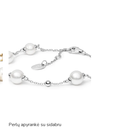
Perlų apyrankė su sidabru
Perlų apyrankė su 