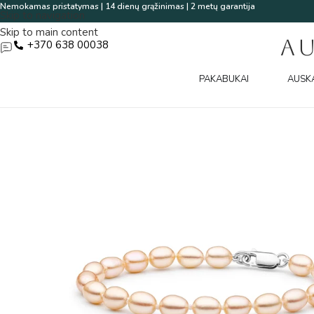
Nemokamas pristatymas | 14 dienų grąžinimas | 2 metų garantija
Skip to navigation
Skip to main content
A
+370 638 00038
PAKABUKAI
AUSK