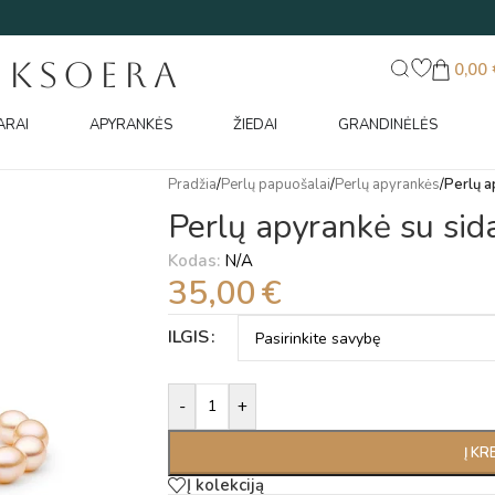
UKSOERA
0,00
ARAI
APYRANKĖS
ŽIEDAI
GRANDINĖLĖS
Pradžia
/
Perlų papuošalai
/
Perlų apyrankės
/
Perlų a
Perlų apyrankė su sid
Kodas:
N/A
35,00
€
Alternative:
ILGIS
-
+
Į KR
Į kolekciją