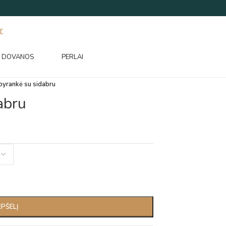
€
DOVANOS
PERLAI
pyrankė su sidabru
abru
EPŠELĮ