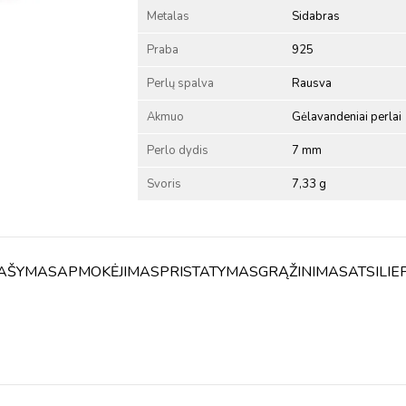
Metalas
Sidabras
Praba
925
Perlų spalva
Rausva
Akmuo
Gėlavandeniai perlai
Perlo dydis
7 mm
Svoris
7,33 g
AŠYMAS
APMOKĖJIMAS
PRISTATYMAS
GRĄŽINIMAS
ATSILIE