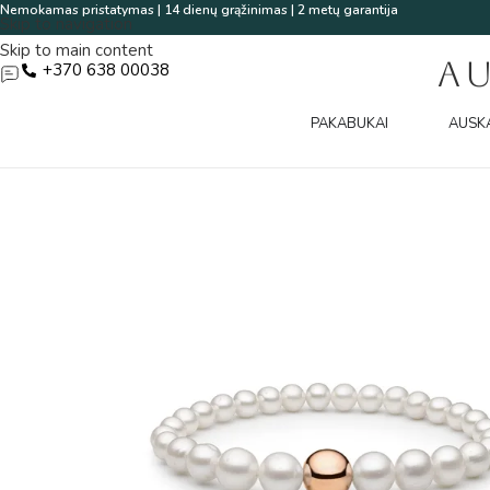
Nemokamas pristatymas | 14 dienų grąžinimas | 2 metų garantija
Skip to navigation
Skip to main content
A
+370 638 00038
PAKABUKAI
AUSK