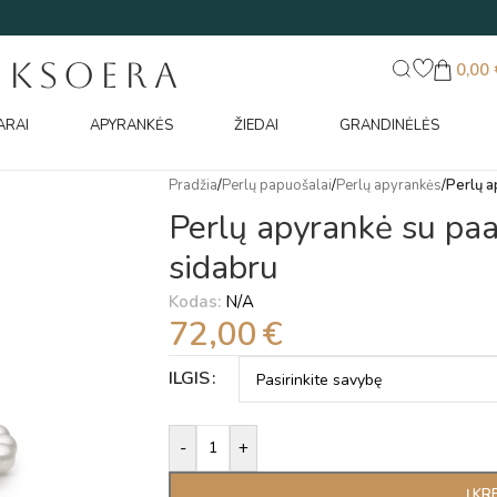
UKSOERA
0,00
ARAI
APYRANKĖS
ŽIEDAI
GRANDINĖLĖS
Pradžia
/
Perlų papuošalai
/
Perlų apyrankės
/
Perlų a
Perlų apyrankė su pa
sidabru
Kodas:
N/A
72,00
€
Alternative:
ILGIS
-
+
Į KR