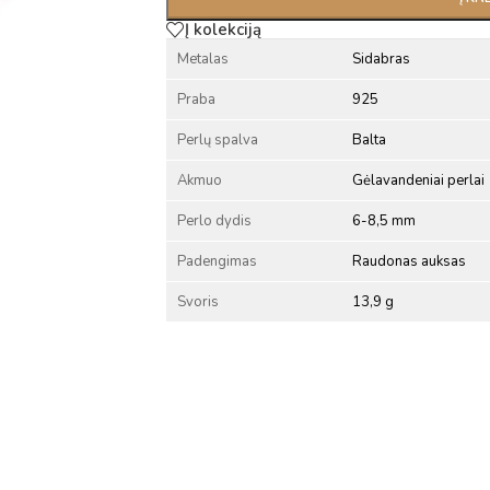
Į kolekciją
Metalas
Sidabras
Praba
925
Perlų spalva
Balta
Akmuo
Gėlavandeniai perlai
Perlo dydis
6-8,5 mm
Padengimas
Raudonas auksas
Svoris
13,9 g