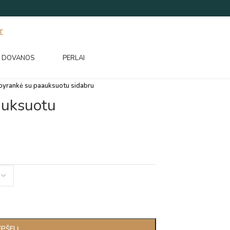
€
DOVANOS
PERLAI
pyrankė su paauksuotu sidabru
auksuotu
EPŠELĮ