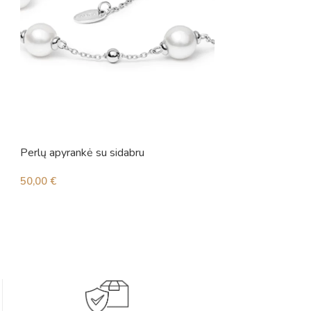
Perlų apyrankė su sidabru
Perlų apyrankė su 
50,00
€
72,00
€