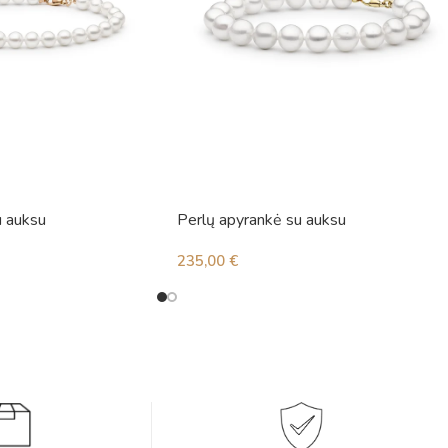
u auksu
Perlų apyrankė su auksu
235,00
€