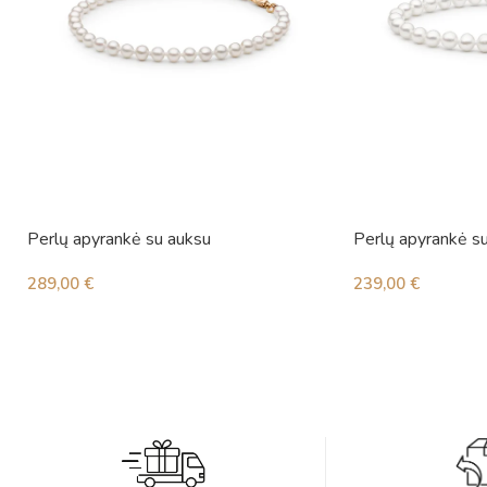
Perlų apyrankė su auksu
Perlų apyrankė s
289,00
€
239,00
€