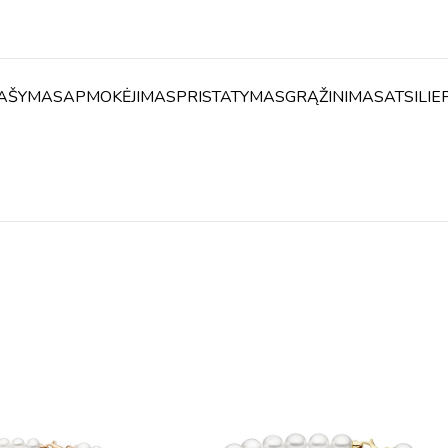
AŠYMAS
APMOKĖJIMAS
PRISTATYMAS
GRĄŽINIMAS
ATSILIE