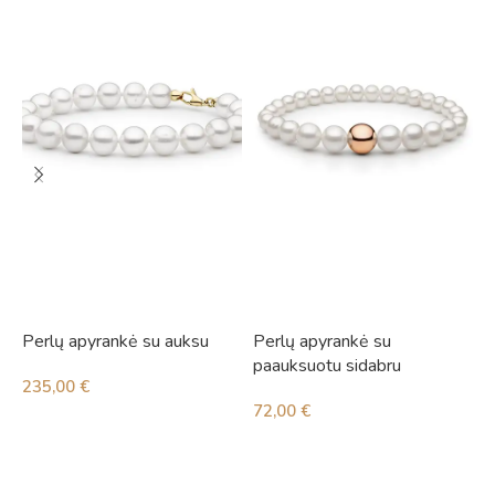
Perlų apyrankė su auksu
Perlų apyrankė su
P
paauksuotu sidabru
235,00
€
6
72,00
€