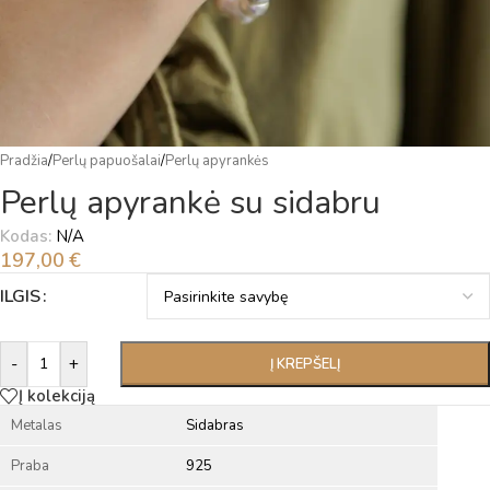
Pradžia
/
Perlų papuošalai
/
Perlų apyrankės
Perlų apyrankė su sidabru
Kodas:
N/A
197,00
€
Alternative:
ILGIS
-
+
Į KREPŠELĮ
Į kolekciją
Metalas
Sidabras
Praba
925