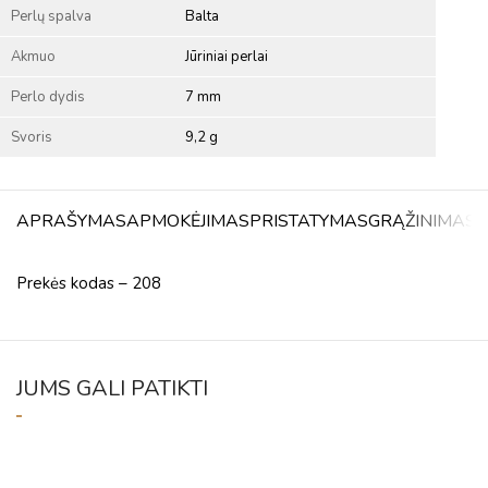
Perlų spalva
Balta
Akmuo
Jūriniai perlai
Perlo dydis
7 mm
Svoris
9,2 g
APRAŠYMAS
APMOKĖJIMAS
PRISTATYMAS
GRĄŽINIMAS
A
Prekės kodas – 208
JUMS GALI PATIKTI