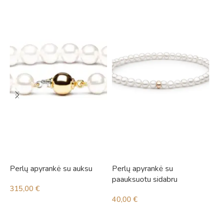
Perlų apyrankė su auksu
Perlų apyrankė su
P
paauksuotu sidabru
315,00
€
6
40,00
€