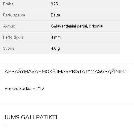
Praba
925
Perlų spalva
Balta
Akmuo
Gėlavandeniai perlai, cirkoniai
Perlo dydis
4 mm
Svoris
4,6 g
APRAŠYMAS
APMOKĖJIMAS
PRISTATYMAS
GRĄŽINIMAS
A
Prekės kodas – 212
JUMS GALI PATIKTI