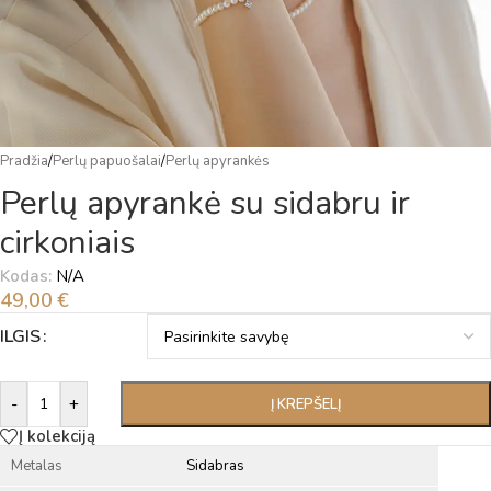
Pradžia
/
Perlų papuošalai
/
Perlų apyrankės
Perlų apyrankė su sidabru ir
cirkoniais
Kodas:
N/A
49,00
€
Alternative:
ILGIS
-
+
Į KREPŠELĮ
Į kolekciją
Metalas
Sidabras