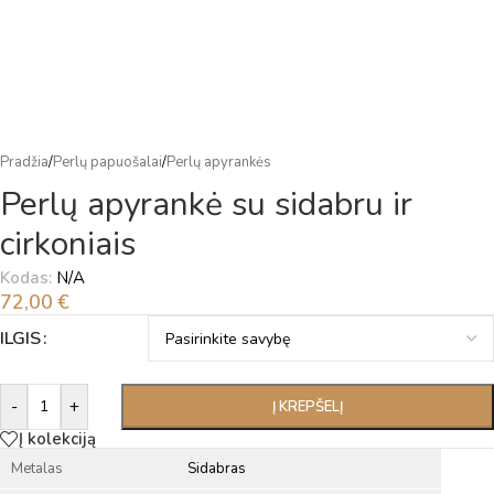
Pradžia
/
Perlų papuošalai
/
Perlų apyrankės
Perlų apyrankė su sidabru ir
cirkoniais
Kodas:
N/A
72,00
€
Alternative:
ILGIS
-
+
Į KREPŠELĮ
Į kolekciją
Metalas
Sidabras