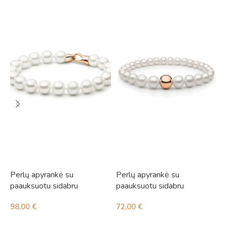
Perlų apyrankė su
Perlų apyrankė su
P
paauksuotu sidabru
paauksuotu sidabru
p
c
98,00
€
72,00
€
8