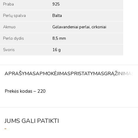
Praba
925
Perlų spalva
Balta
Akmuo
Gėlavandeniai perlai, cirkoniai
Perlo dydis
8,5 mm
Svoris
16 g
APRAŠYMAS
APMOKĖJIMAS
PRISTATYMAS
GRĄŽINIMAS
A
Prekės kodas – 220
JUMS GALI PATIKTI