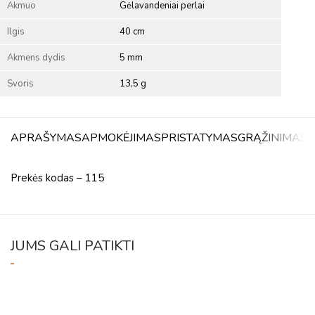
Akmuo
Gėlavandeniai perlai
Ilgis
40 cm
Akmens dydis
5 mm
Svoris
13,5 g
APRAŠYMAS
APMOKĖJIMAS
PRISTATYMAS
GRĄŽINIMAS
A
Prekės kodas – 115
JUMS GALI PATIKTI