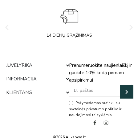
14 DIENŲ GRĄŽINIMAS
JUVELYRIKA
Prenumeruokite naujienlaiškį ir
gaukite 10% kodą pirmam
INFORMACIJA
apsipirkimui
KLIENTAMS
Pažymėdamas sutinku su
svetainės privatumo politika ir
naudojimosi taisyklėmis
Alternative:
©2026 Auksoera.lt