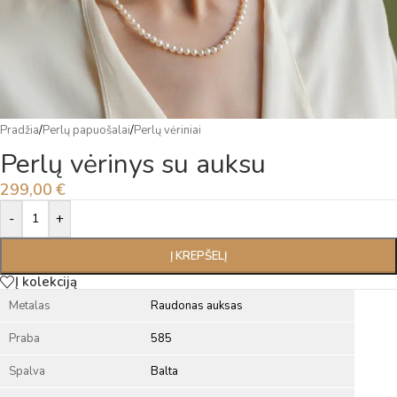
Pradžia
/
Perlų papuošalai
/
Perlų vėriniai
Perlų vėrinys su auksu
299,00
€
Alternative:
-
+
Į KREPŠELĮ
Į kolekciją
Metalas
Raudonas auksas
Praba
585
Spalva
Balta