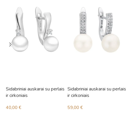
Sidabriniai auskarai su perlais
Sidabriniai auskarai su perlais
S
ir cirkoniais
ir cirkoniais
i
40,00
€
59,00
€
4