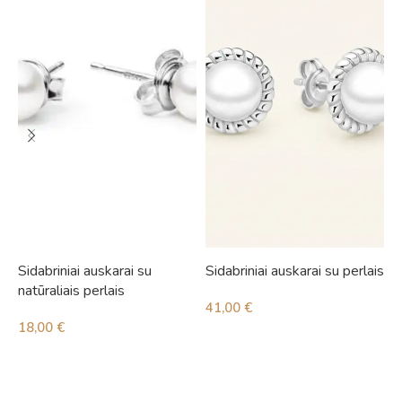
Sidabriniai auskarai su
Sidabriniai auskarai su perlais
S
natūraliais perlais
41,00
€
4
18,00
€