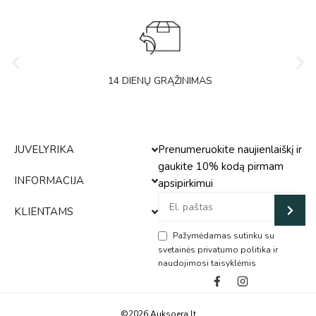
14 DIENŲ GRĄŽINIMAS
JUVELYRIKA
Prenumeruokite naujienlaiškį ir
gaukite 10% kodą pirmam
INFORMACIJA
apsipirkimui
KLIENTAMS
Pažymėdamas sutinku su
svetainės privatumo politika ir
naudojimosi taisyklėmis
Alternative:
©2026 Auksoera.lt