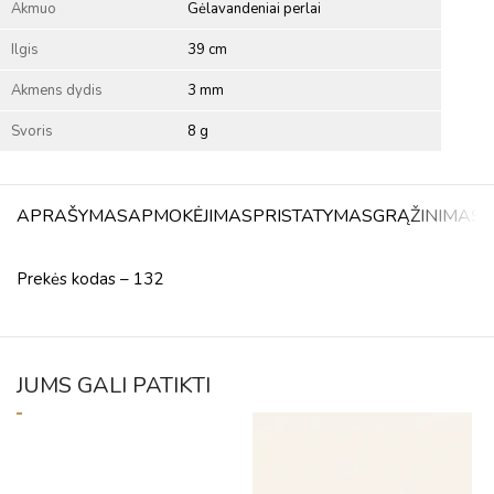
Akmuo
Gėlavandeniai perlai
Ilgis
39 cm
Akmens dydis
3 mm
Svoris
8 g
APRAŠYMAS
APMOKĖJIMAS
PRISTATYMAS
GRĄŽINIMAS
A
Prekės kodas – 132
JUMS GALI PATIKTI