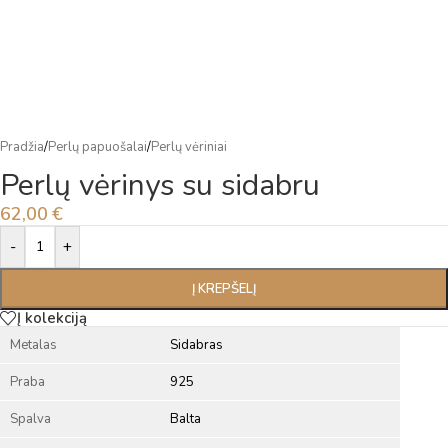
Pradžia
/
Perlų papuošalai
/
Perlų vėriniai
Perlų vėrinys su sidabru
62,00
€
Alternative:
-
+
Į KREPŠELĮ
Į kolekciją
Metalas
Sidabras
Praba
925
Spalva
Balta