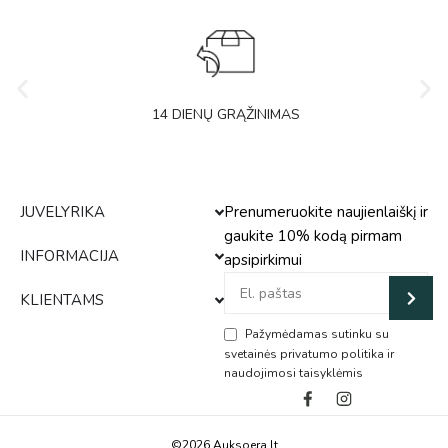
14 DIENŲ GRĄŽINIMAS
JUVELYRIKA
Prenumeruokite naujienlaiškį ir
gaukite 10% kodą pirmam
INFORMACIJA
apsipirkimui
KLIENTAMS
Pažymėdamas sutinku su
svetainės privatumo politika ir
naudojimosi taisyklėmis
Alternative:
©2026 Auksoera.lt