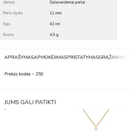
Akmuo
Gėlavandeniai perlai
Perlo dydis
11 mm
Ilgis
42 cm
Svoris
4,5 g
APRAŠYMAS
APMOKĖJIMAS
PRISTATYMAS
GRĄŽINIMAS
A
Prekės kodas – 250
JUMS GALI PATIKTI