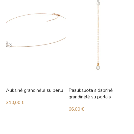
Auksinė grandinėlė su perlu
Paauksuota sidabrinė
S
grandinėlė su perlais
p
310,00
€
66,00
€
4