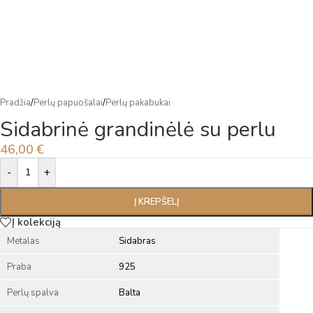
Pradžia
/
Perlų papuošalai
/
Perlų pakabukai
Sidabrinė grandinėlė su perlu
46,00
€
Alternative:
-
+
Į KREPŠELĮ
Į kolekciją
Metalas
Sidabras
Praba
925
Perlų spalva
Balta