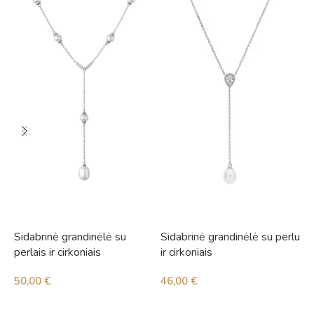
Sidabrinė grandinėlė su
Sidabrinė grandinėlė su perlu
S
perlais ir cirkoniais
ir cirkoniais
i
50,00
€
46,00
€
3