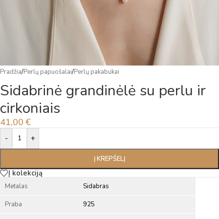
Pradžia
/
Perlų papuošalai
/
Perlų pakabukai
Sidabrinė grandinėlė su perlu ir
cirkoniais
41,00
€
Alternative:
-
+
Į KREPŠELĮ
Į kolekciją
Metalas
Sidabras
Praba
925