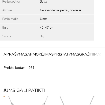
Perlų spalva
Balta
Akmuo
Gėlavandeniai perlai, cirkoniai
Perlo dydis
6 mm
Ilgis
40-47 cm
Svoris
3 g
APRAŠYMAS
APMOKĖJIMAS
PRISTATYMAS
GRĄŽINIMAS
A
Prekės kodas – 261
JUMS GALI PATIKTI