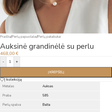
Pradžia
/
Perlų papuošalai
/
Perlų pakabukai
Auksinė grandinėlė su perlu
468,00
€
Alternative:
-
+
Į KREPŠELĮ
Į kolekciją
Metalas
Auksas
Praba
585
Perlų spalva
Balta