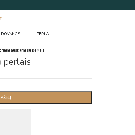
€
DOVANOS
PERLAI
riniai auskarai su perlais
 perlais
EPŠELĮ