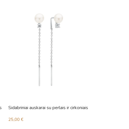
s
Sidabriniai auskarai su perlais ir cirkoniais
Sidabriniai auskara
25,00
€
48,00
€