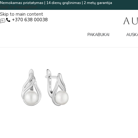
Nemokamas pristatymas | 14 dienų grąžinimas | 2 metų garantija
Skip to navigation
Skip to main content
A
+370 638 00038
PAKABUKAI
AUSK