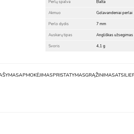
Perlų spalva
Balta
Akmuo
Gėlavandeniai perlai
Perlo dydis
7 mm
Auskarų tipas
Angliškas užsegimas
Svoris
4,1 g
AŠYMAS
APMOKĖJIMAS
PRISTATYMAS
GRĄŽINIMAS
ATSILIE