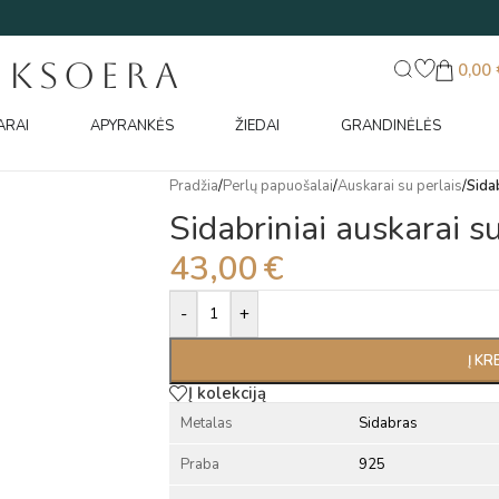
UKSOERA
0,00
ARAI
APYRANKĖS
ŽIEDAI
GRANDINĖLĖS
Pradžia
/
Perlų papuošalai
/
Auskarai su perlais
/
Sidab
Sidabriniai auskarai su
43,00
€
Alternative:
-
+
Į KR
Į kolekciją
Metalas
Sidabras
Praba
925