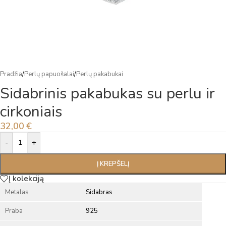
Pradžia
/
Perlų papuošalai
/
Perlų pakabukai
Sidabrinis pakabukas su perlu ir
cirkoniais
32,00
€
Alternative:
-
+
Į KREPŠELĮ
Į kolekciją
Metalas
Sidabras
Praba
925