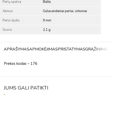
Perlų spalva
Balta
Akmuo
Gėlavandeniai perlai, cirkoniai
Perlo dydis
9 mm
Svoris
2,1 g
APRAŠYMAS
APMOKĖJIMAS
PRISTATYMAS
GRĄŽINIMAS
A
Prekės kodas – 176
JUMS GALI PATIKTI