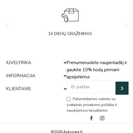
14 DIENŲ GRĄŽINIMAS
JUVELYRIKA
Prenumeruokite naujienlaiškį ir
gaukite 10% kodą pirmam
INFORMACIJA
apsipirkimui
KLIENTAMS
Pažymėdamas sutinku su
svetainės privatumo politika ir
naudojimosi taisyklėmis
Alternative:
©2026 Auksoera.lt