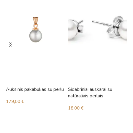
Auksinis pakabukas su perlu
Sidabriniai auskarai su
S
natūraliais perlais
179,00
€
3
18,00
€