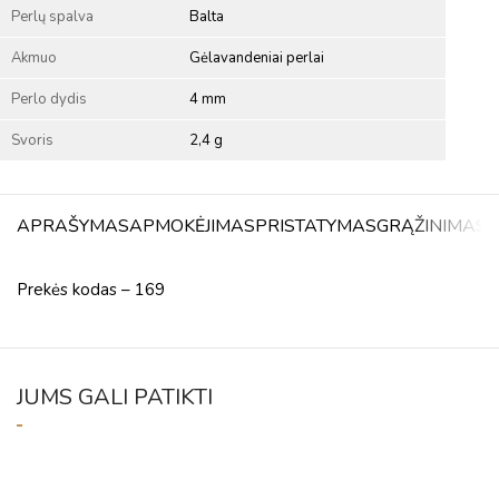
Perlų spalva
Balta
Akmuo
Gėlavandeniai perlai
Perlo dydis
4 mm
Svoris
2,4 g
APRAŠYMAS
APMOKĖJIMAS
PRISTATYMAS
GRĄŽINIMAS
A
Prekės kodas – 169
JUMS GALI PATIKTI