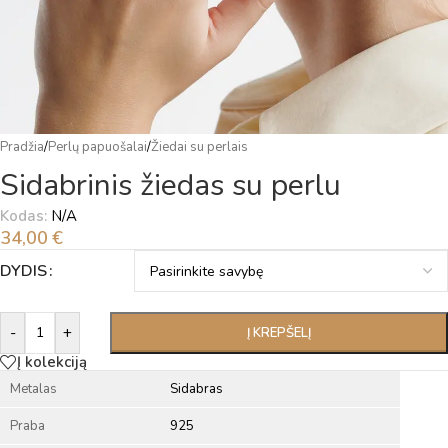
Pradžia
/
Perlų papuošalai
/
Žiedai su perlais
Sidabrinis žiedas su perlu
Kodas:
N/A
34,00
€
Alternative:
DYDIS
-
+
Į KREPŠELĮ
Į kolekciją
Metalas
Sidabras
Praba
925