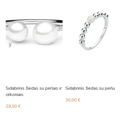
Sidabrinis žiedas su perlais ir
Sidabrinis žiedas su perlu
S
cirkoniais
c
30,00
€
28,00
€
3