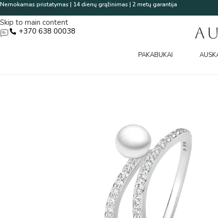
Nemokamas pristatymas | 14 dienų grąžinimas | 2 metų garantija
Skip to navigation
Skip to main content
A
+370 638 00038
PAKABUKAI
AUSK