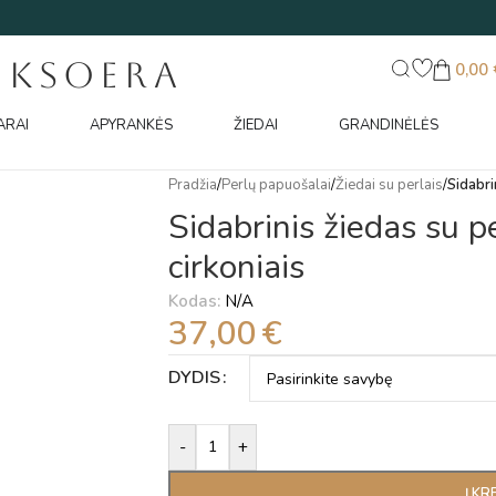
UKSOERA
0,00
ARAI
APYRANKĖS
ŽIEDAI
GRANDINĖLĖS
Pradžia
/
Perlų papuošalai
/
Žiedai su perlais
/
Sidabri
Sidabrinis žiedas su pe
cirkoniais
Kodas:
N/A
37,00
€
Alternative:
DYDIS
-
+
Į KR