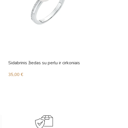
Sidabrinis žiedas su perlu ir cirkoniais
Sidabrinis žiedas 
35,00
€
37,00
€