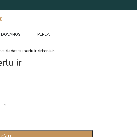
€
DOVANOS
PERLAI
nis žiedas su perlu ir cirkoniais
rlu ir
EPŠELĮ