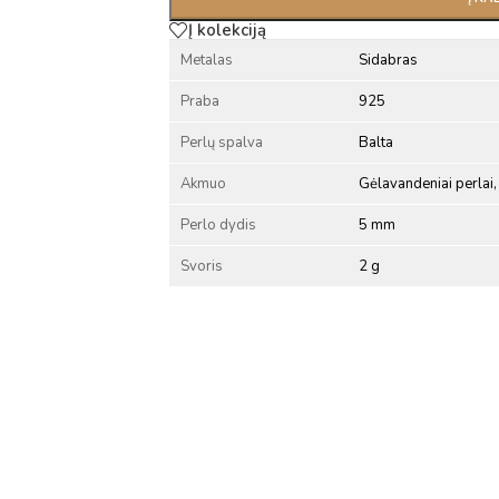
Į kolekciją
Metalas
Sidabras
Praba
925
Perlų spalva
Balta
Akmuo
Gėlavandeniai perlai, 
Perlo dydis
5 mm
Svoris
2 g