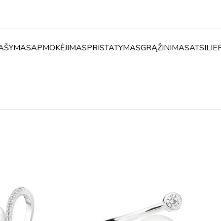
AŠYMAS
APMOKĖJIMAS
PRISTATYMAS
GRĄŽINIMAS
ATSILIE