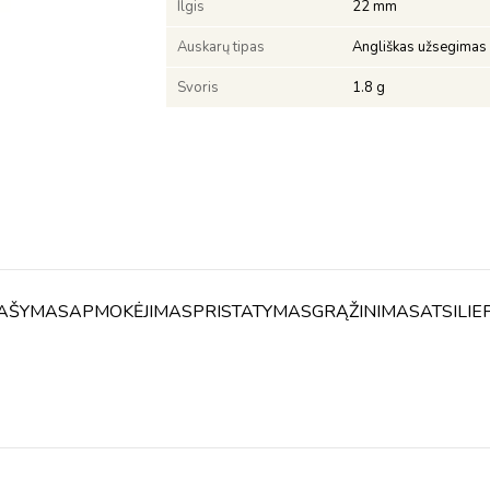
Ilgis
22 mm
Auskarų tipas
Angliškas užsegimas
Svoris
1.8 g
AŠYMAS
APMOKĖJIMAS
PRISTATYMAS
GRĄŽINIMAS
ATSILIE