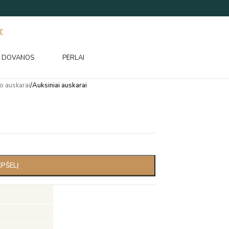
€
DOVANOS
PERLAI
o auskarai
/
Auksiniai auskarai
EPŠELĮ