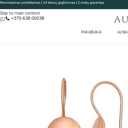
Nemokamas pristatymas | 14 dienų grąžinimas | 2 metų garantija
Skip to navigation
Skip to main content
A
+370 638 00038
PAKABUKAI
AUSK