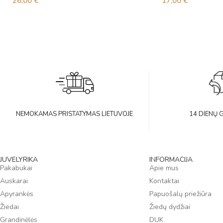
26,00
€
17,00
€
NEMOKAMAS PRISTATYMAS LIETUVOJE
14 DIENŲ 
JUVELYRIKA
INFORMACIJA
Pakabukai
Apie mus
Auskarai
Kontaktai
Apyrankės
Papuošalų priežiūra
Žiedai
Žiedų dydžiai
Grandinėlės
DUK