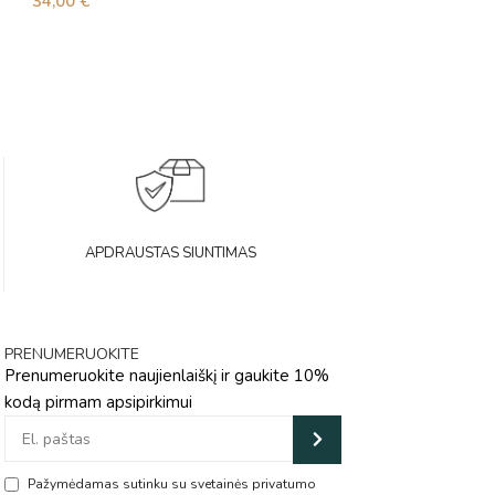
34,00
€
25,00
€
APDRAUSTAS SIUNTIMAS
PRENUMERUOKITE
Prenumeruokite naujienlaiškį ir gaukite 10%
kodą pirmam apsipirkimui
Pažymėdamas sutinku su svetainės privatumo