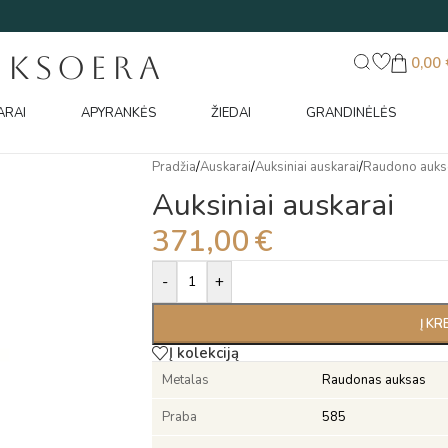
UKSOERA
0,00
ARAI
APYRANKĖS
ŽIEDAI
GRANDINĖLĖS
Pradžia
/
Auskarai
/
Auksiniai auskarai
/
Raudono auks
Auksiniai auskarai
371,00
€
Alternative:
-
+
Į KR
Į kolekciją
Metalas
Raudonas auksas
Praba
585