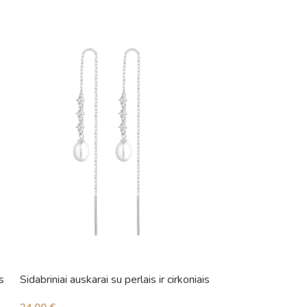
s
Sidabriniai auskarai su perlais ir cirkoniais
Sidabriniai auskara