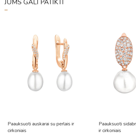
JUMS GALI PATIKTI
Paauksuoti auskarai su perlais ir
Paauksuoti sidabri
cirkoniais
ir cirkoniais