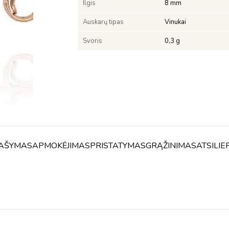
Ilgis
8 mm
Auskarų tipas
Vinukai
Svoris
0,3 g
AŠYMAS
APMOKĖJIMAS
PRISTATYMAS
GRĄŽINIMAS
ATSILIE