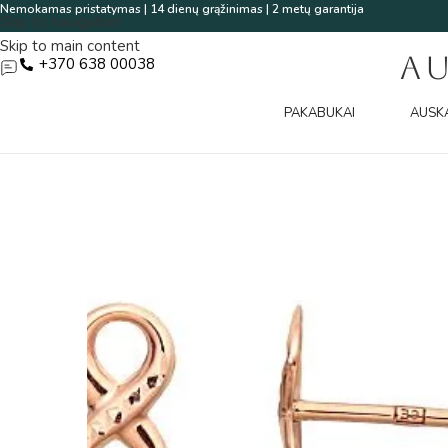
Nemokamas pristatymas | 14 dienų grąžinimas | 2 metų garantija
Skip to navigation
Skip to main content
A
+370 638 00038
PAKABUKAI
AUSK