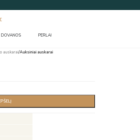
€
DOVANOS
PERLAI
o auskarai
/
Auksiniai auskarai
EPŠELĮ