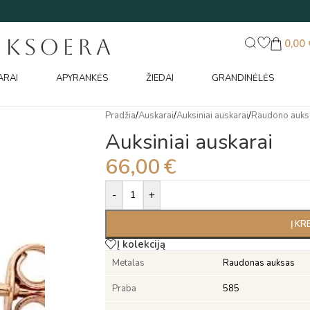
UKSOERA
0,00
ARAI
APYRANKĖS
ŽIEDAI
GRANDINĖLĖS
Pradžia
/
Auskarai
/
Auksiniai auskarai
/
Raudono auks
Auksiniai auskarai
66,00
€
Alternative:
-
+
Į KR
Į kolekciją
Metalas
Raudonas auksas
Praba
585